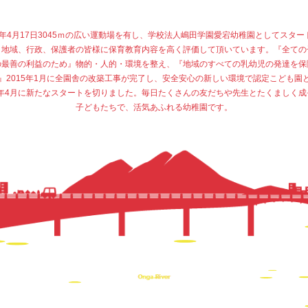
77年4月17日3045ｍの広い運動場を有し、学校法人嶋田学園愛宕幼稚園としてスター
、地域、行政、保護者の皆様に保育教育内容を高く評価して頂いています。『全ての
の最善の利益のため』物的・人的・環境を整え、『地域のすべての乳幼児の発達を保
』2015年1月に全園舎の改築工事が完了し、安全安心の新しい環境で認定こども園
15年4月に新たなスタートを切りました。毎日たくさんの友だちや先生とたくましく成
子どもたちで、活気あふれる幼稚園です。