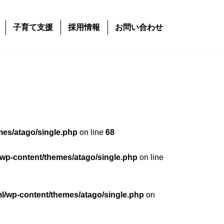
子育て支援
採用情報
お問い合わせ
mes/atago/single.php
on line
68
/wp-content/themes/atago/single.php
on line
ml/wp-content/themes/atago/single.php
on