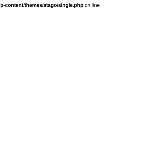
wp-content/themes/atago/single.php
on line