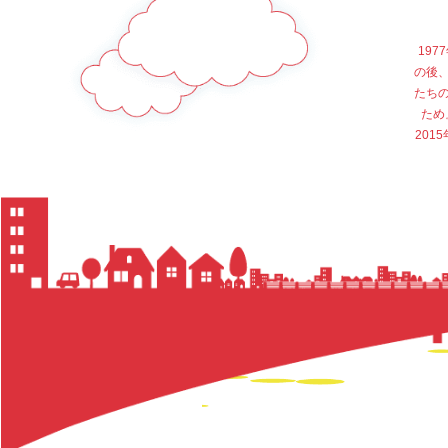
19
の後
たち
ため
20