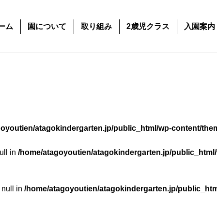
ーム
園について
取り組み
2歳児クラス
入園案内
oyoutien/atagokindergarten.jp/public_html/wp-content/the
ull in
/home/atagoyoutien/atagokindergarten.jp/public_html
 null in
/home/atagoyoutien/atagokindergarten.jp/public_ht