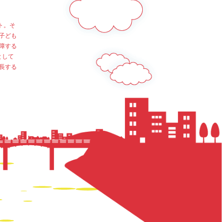
ト。そ
子ども
障する
として
長する