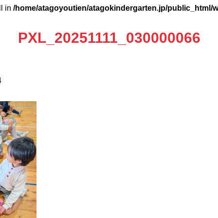
ll in
/home/atagoyoutien/atagokindergarten.jp/public_html/
PXL_20251111_030000066
4