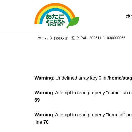
ホ
ホーム
お知らせ一覧
PXL_20251111_030000066
Warning
: Undefined array key 0 in
/home/atag
Warning
: Attempt to read property "name" on n
69
Warning
: Attempt to read property "term_id" on
line
70