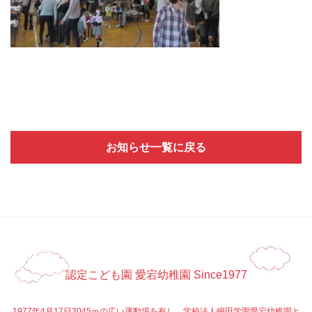
お知らせ一覧に戻る
認定こども園 愛宕幼稚園 Since1977
1977年4月17日3045ｍの広い運動場を有し、学校法人嶋田学園愛宕幼稚園と