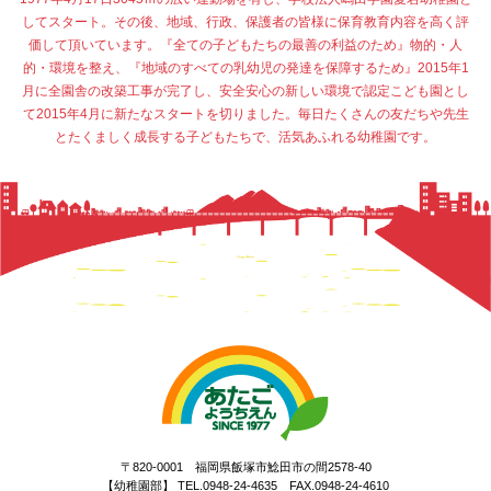
してスタート。その後、地域、行政、保護者の皆様に保育教育内容を高く評
価して頂いています。『全ての子どもたちの最善の利益のため』物的・人
的・環境を整え、『地域のすべての乳幼児の発達を保障するため』2015年1
月に全園舎の改築工事が完了し、安全安心の新しい環境で認定こども園とし
て2015年4月に新たなスタートを切りました。毎日たくさんの友だちや先生
とたくましく成長する子どもたちで、活気あふれる幼稚園です。
〒820-0001 福岡県飯塚市鯰田市の間2578-40
【幼稚園部】 TEL.0948-24-4635 FAX.0948-24-4610