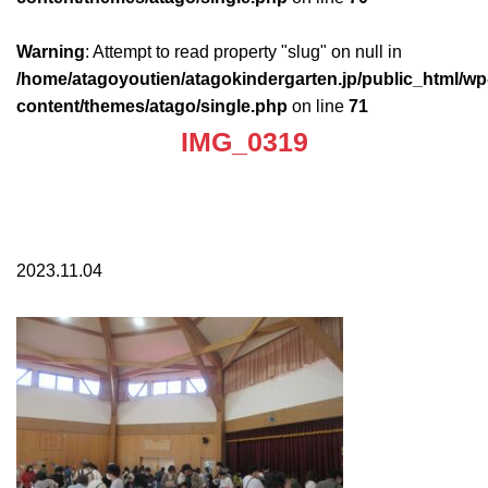
Warning
: Attempt to read property "slug" on null in
/home/atagoyoutien/atagokindergarten.jp/public_html/wp
content/themes/atago/single.php
on line
71
IMG_0319
2023.11.04