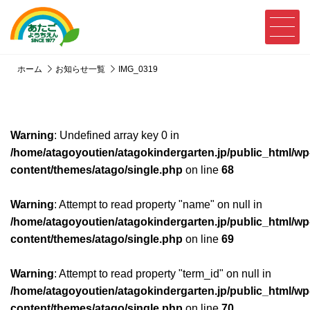
ホーム
お知らせ一覧
IMG_0319
Warning
: Undefined array key 0 in
/home/atagoyoutien/atagokindergarten.jp/public_html/wp
content/themes/atago/single.php
on line
68
Warning
: Attempt to read property "name" on null in
/home/atagoyoutien/atagokindergarten.jp/public_html/wp
content/themes/atago/single.php
on line
69
Warning
: Attempt to read property "term_id" on null in
/home/atagoyoutien/atagokindergarten.jp/public_html/wp
content/themes/atago/single.php
on line
70