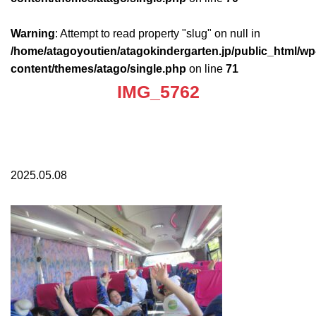
Warning
: Attempt to read property "slug" on null in
/home/atagoyoutien/atagokindergarten.jp/public_html/wp
content/themes/atago/single.php
on line
71
IMG_5762
2025.05.08