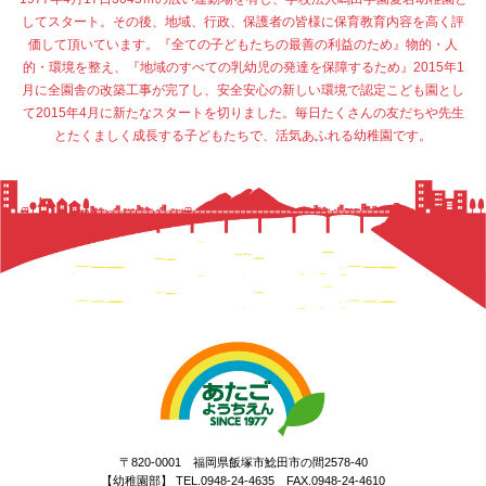
してスタート。その後、地域、行政、保護者の皆様に保育教育内容を高く評
価して頂いています。『全ての子どもたちの最善の利益のため』物的・人
的・環境を整え、『地域のすべての乳幼児の発達を保障するため』2015年1
月に全園舎の改築工事が完了し、安全安心の新しい環境で認定こども園とし
て2015年4月に新たなスタートを切りました。毎日たくさんの友だちや先生
とたくましく成長する子どもたちで、活気あふれる幼稚園です。
〒820-0001 福岡県飯塚市鯰田市の間2578-40
【幼稚園部】 TEL.0948-24-4635 FAX.0948-24-4610