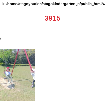
ll in
/home/atagoyoutien/atagokindergarten.jp/public_html/
3915
0