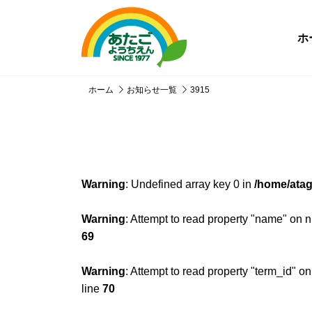
ホ
ホーム
お知らせ一覧
3915
Warning
: Undefined array key 0 in
/home/atag
Warning
: Attempt to read property "name" on n
69
Warning
: Attempt to read property "term_id" on
line
70