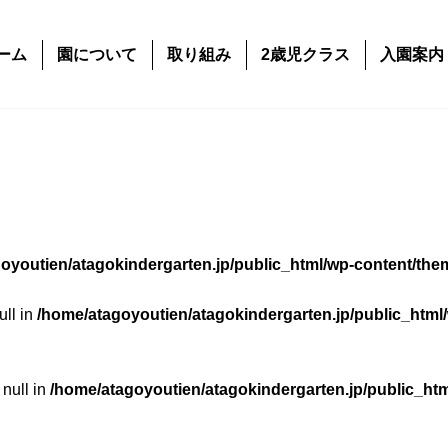
ーム
園について
取り組み
2歳児クラス
入園案内
oyoutien/atagokindergarten.jp/public_html/wp-content/the
ull in
/home/atagoyoutien/atagokindergarten.jp/public_html
 null in
/home/atagoyoutien/atagokindergarten.jp/public_ht