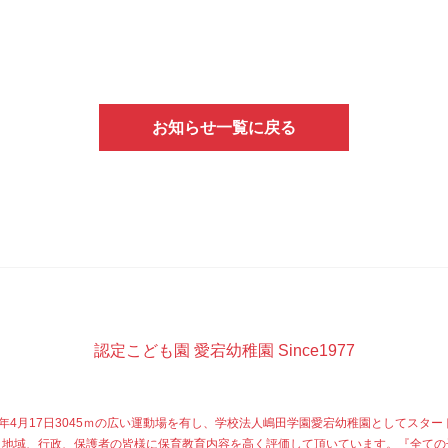
お知らせ一覧に戻る
認定こども園 愛宕幼稚園 Since1977
77年4月17日3045ｍの広い運動場を有し、学校法人嶋田学園愛宕幼稚園としてスター
、地域、行政、保護者の皆様に保育教育内容を高く評価して頂いています。『全ての