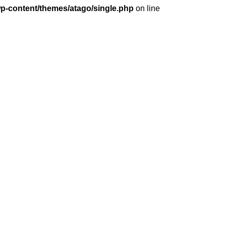
wp-content/themes/atago/single.php
on line