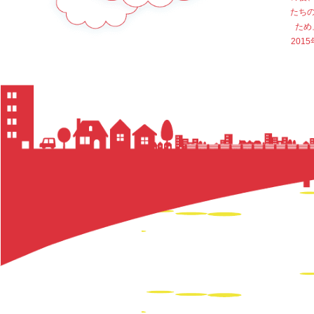
たち
ため
20