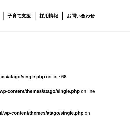
子育て支援
採用情報
お問い合わせ
mes/atago/single.php
on line
68
/wp-content/themes/atago/single.php
on line
ml/wp-content/themes/atago/single.php
on