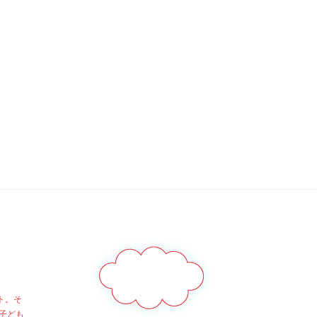
ト。そ
子ども