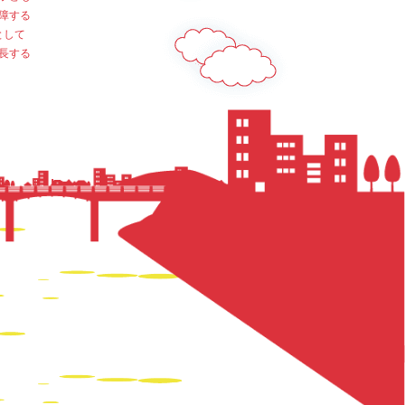
障する
として
長する