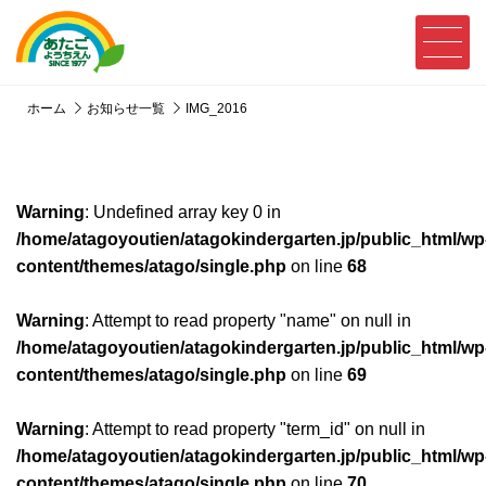
ホーム
お知らせ一覧
IMG_2016
Warning
: Undefined array key 0 in
/home/atagoyoutien/atagokindergarten.jp/public_html/wp
content/themes/atago/single.php
on line
68
Warning
: Attempt to read property "name" on null in
/home/atagoyoutien/atagokindergarten.jp/public_html/wp
content/themes/atago/single.php
on line
69
Warning
: Attempt to read property "term_id" on null in
/home/atagoyoutien/atagokindergarten.jp/public_html/wp
content/themes/atago/single.php
on line
70