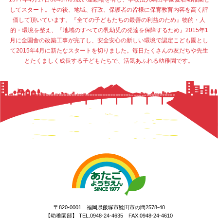
してスタート。その後、地域、行政、保護者の皆様に保育教育内容を高く評
価して頂いています。『全ての子どもたちの最善の利益のため』物的・人
的・環境を整え、『地域のすべての乳幼児の発達を保障するため』2015年1
月に全園舎の改築工事が完了し、安全安心の新しい環境で認定こども園とし
て2015年4月に新たなスタートを切りました。毎日たくさんの友だちや先生
とたくましく成長する子どもたちで、活気あふれる幼稚園です。
〒820-0001 福岡県飯塚市鯰田市の間2578-40
【幼稚園部】 TEL.0948-24-4635 FAX.0948-24-4610