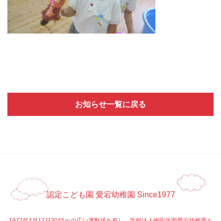
お知らせ一覧に戻る
認定こども園 愛宕幼稚園 Since1977
1977年4月17日3045ｍの広い運動場を有し、学校法人嶋田学園愛宕幼稚園と