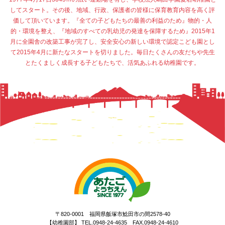
してスタート。その後、地域、行政、保護者の皆様に保育教育内容を高く評
価して頂いています。『全ての子どもたちの最善の利益のため』物的・人
的・環境を整え、『地域のすべての乳幼児の発達を保障するため』2015年1
月に全園舎の改築工事が完了し、安全安心の新しい環境で認定こども園とし
て2015年4月に新たなスタートを切りました。毎日たくさんの友だちや先生
とたくましく成長する子どもたちで、活気あふれる幼稚園です。
〒820-0001 福岡県飯塚市鯰田市の間2578-40
【幼稚園部】 TEL.0948-24-4635 FAX.0948-24-4610