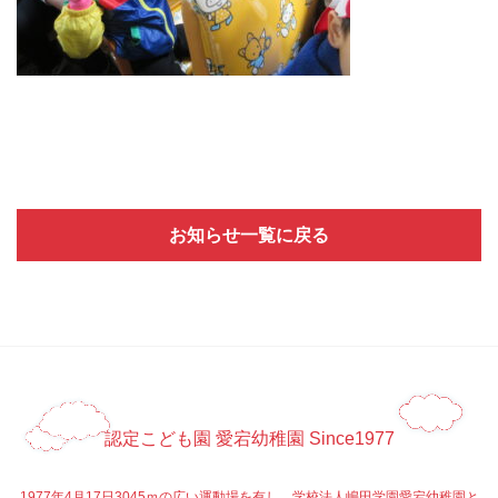
お知らせ一覧に戻る
認定こども園 愛宕幼稚園 Since1977
1977年4月17日3045ｍの広い運動場を有し、学校法人嶋田学園愛宕幼稚園と