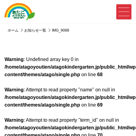
ホーム
お知らせ一覧
IMG_9088
Warning
: Undefined array key 0 in
/home/atagoyoutien/atagokindergarten.jp/public_html/wp
content/themes/atago/single.php
on line
68
Warning
: Attempt to read property "name" on null in
/home/atagoyoutien/atagokindergarten.jp/public_html/wp
content/themes/atago/single.php
on line
69
Warning
: Attempt to read property "term_id" on null in
/home/atagoyoutien/atagokindergarten.jp/public_html/wp
content/themes/atago/single.php
on line
70