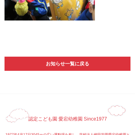
お知らせ一覧に戻る
認定こども園 愛宕幼稚園 Since1977
1977年4月17日3045ｍの広い運動場を有し、学校法人嶋田学園愛宕幼稚園と