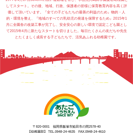
してスタート。その後、地域、行政、保護者の皆様に保育教育内容を高く評
価して頂いています。『全ての子どもたちの最善の利益のため』物的・人
的・環境を整え、『地域のすべての乳幼児の発達を保障するため』2015年1
月に全園舎の改築工事が完了し、安全安心の新しい環境で認定こども園とし
て2015年4月に新たなスタートを切りました。毎日たくさんの友だちや先生
とたくましく成長する子どもたちで、活気あふれる幼稚園です。
〒820-0001 福岡県飯塚市鯰田市の間2578-40
【幼稚園部】 TEL.0948-24-4635 FAX.0948-24-4610