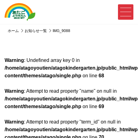
ホーム
お知らせ一覧
IMG_9088
Warning
: Undefined array key 0 in
/home/atagoyoutien/atagokindergarten.jp/public_html/wp
content/themes/atago/single.php
on line
68
Warning
: Attempt to read property "name" on null in
/home/atagoyoutien/atagokindergarten.jp/public_html/wp
content/themes/atago/single.php
on line
69
Warning
: Attempt to read property "term_id" on null in
/home/atagoyoutien/atagokindergarten.jp/public_html/wp
content/themes/atago/single.php
on line
70