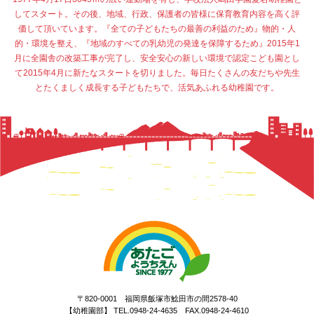
してスタート。その後、地域、行政、保護者の皆様に保育教育内容を高く評
価して頂いています。『全ての子どもたちの最善の利益のため』物的・人
的・環境を整え、『地域のすべての乳幼児の発達を保障するため』2015年1
月に全園舎の改築工事が完了し、安全安心の新しい環境で認定こども園とし
て2015年4月に新たなスタートを切りました。毎日たくさんの友だちや先生
とたくましく成長する子どもたちで、活気あふれる幼稚園です。
〒820-0001 福岡県飯塚市鯰田市の間2578-40
【幼稚園部】 TEL.0948-24-4635 FAX.0948-24-4610