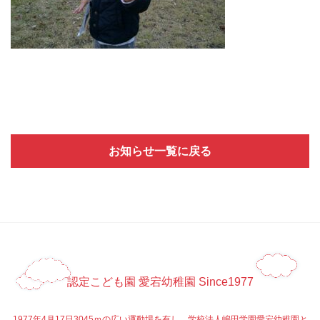
お知らせ一覧に戻る
認定こども園 愛宕幼稚園 Since1977
1977年4月17日3045ｍの広い運動場を有し、学校法人嶋田学園愛宕幼稚園と