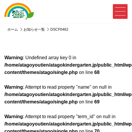
ホーム
お知らせ一覧
DSCF0462
Warning
: Undefined array key 0 in
/home/atagoyoutien/atagokindergarten.jp/public_html/wp
content/themes/atago/single.php
on line
68
Warning
: Attempt to read property "name" on null in
/home/atagoyoutien/atagokindergarten.jp/public_html/wp
content/themes/atago/single.php
on line
69
Warning
: Attempt to read property "term_id" on null in
/home/atagoyoutien/atagokindergarten.jp/public_html/wp
content/themes/atago/single.php
on line
70