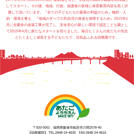
してスタート。その後、地域、行政、保護者の皆様に保育教育内容を高く評
価して頂いています。『全ての子どもたちの最善の利益のため』物的・人
的・環境を整え、『地域のすべての乳幼児の発達を保障するため』2015年1
月に全園舎の改築工事が完了し、安全安心の新しい環境で認定こども園とし
て2015年4月に新たなスタートを切りました。毎日たくさんの友だちや先生
とたくましく成長する子どもたちで、活気あふれる幼稚園です。
〒820-0001 福岡県飯塚市鯰田市の間2578-40
【幼稚園部】 TEL.0948-24-4635 FAX.0948-24-4610