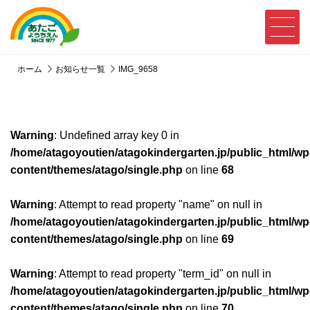
ホーム
お知らせ一覧
IMG_9658
Warning
: Undefined array key 0 in
/home/atagoyoutien/atagokindergarten.jp/public_html/wp
content/themes/atago/single.php
on line
68
Warning
: Attempt to read property "name" on null in
/home/atagoyoutien/atagokindergarten.jp/public_html/wp
content/themes/atago/single.php
on line
69
Warning
: Attempt to read property "term_id" on null in
/home/atagoyoutien/atagokindergarten.jp/public_html/wp
content/themes/atago/single.php
on line
70