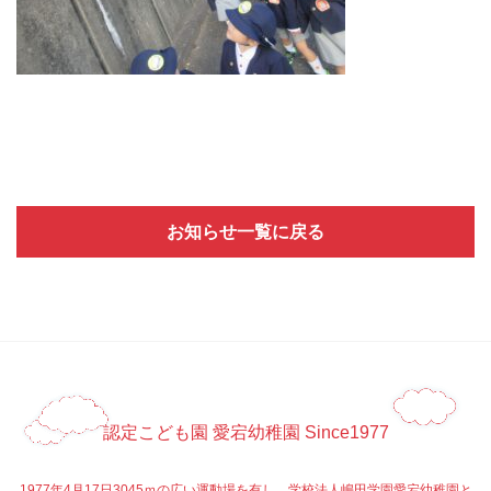
お知らせ一覧に戻る
認定こども園 愛宕幼稚園 Since1977
1977年4月17日3045ｍの広い運動場を有し、学校法人嶋田学園愛宕幼稚園と