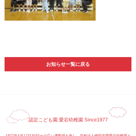
お知らせ一覧に戻る
認定こども園 愛宕幼稚園 Since1977
1977年4月17日3045ｍの広い運動場を有し、学校法人嶋田学園愛宕幼稚園と