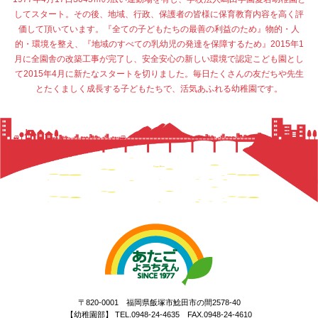
してスタート。その後、地域、行政、保護者の皆様に保育教育内容を高く評
価して頂いています。『全ての子どもたちの最善の利益のため』物的・人
的・環境を整え、『地域のすべての乳幼児の発達を保障するため』2015年1
月に全園舎の改築工事が完了し、安全安心の新しい環境で認定こども園とし
て2015年4月に新たなスタートを切りました。毎日たくさんの友だちや先生
とたくましく成長する子どもたちで、活気あふれる幼稚園です。
〒820-0001 福岡県飯塚市鯰田市の間2578-40
【幼稚園部】 TEL.0948-24-4635 FAX.0948-24-4610