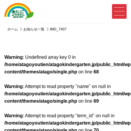
ホーム
お知らせ一覧
IMG_7407
Warning
: Undefined array key 0 in
/home/atagoyoutien/atagokindergarten.jp/public_html/wp
content/themes/atago/single.php
on line
68
Warning
: Attempt to read property "name" on null in
/home/atagoyoutien/atagokindergarten.jp/public_html/wp
content/themes/atago/single.php
on line
69
Warning
: Attempt to read property "term_id" on null in
/home/atagoyoutien/atagokindergarten.jp/public_html/wp
content/themes/atago/single.php
on line
70