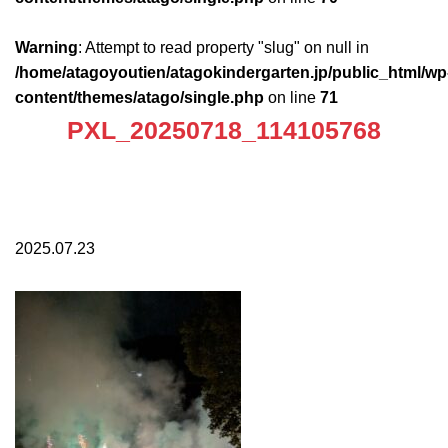
Warning
: Attempt to read property "slug" on null in
/home/atagoyoutien/atagokindergarten.jp/public_html/wp
content/themes/atago/single.php
on line
71
PXL_20250718_114105768
2025.07.23