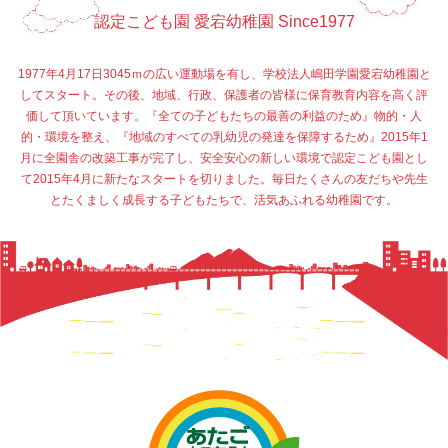
認定こども園 愛宕幼稚園 Since1977
1977年4月17日3045ｍの広い運動場を有し、学校法人嶋田学園愛宕幼稚園と
してスタート。その後、地域、行政、保護者の皆様に保育教育内容を高く評
価して頂いています。『全ての子どもたちの最善の利益のため』物的・人
的・環境を整え、『地域のすべての乳幼児の発達を保障するため』2015年1
月に全園舎の改築工事が完了し、安全安心の新しい環境で認定こども園とし
て2015年4月に新たなスタートを切りました。毎日たくさんの友だちや先生
とたくましく成長する子どもたちで、活気あふれる幼稚園です。