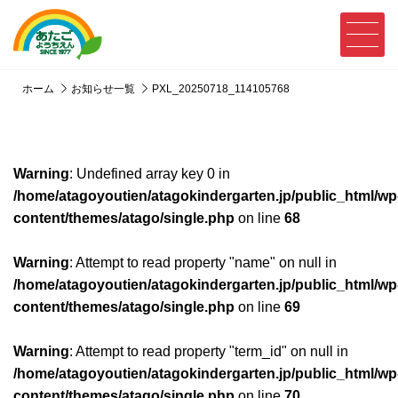
ホーム
お知らせ一覧
PXL_20250718_114105768
Warning
: Undefined array key 0 in
/home/atagoyoutien/atagokindergarten.jp/public_html/wp
content/themes/atago/single.php
on line
68
Warning
: Attempt to read property "name" on null in
/home/atagoyoutien/atagokindergarten.jp/public_html/wp
content/themes/atago/single.php
on line
69
Warning
: Attempt to read property "term_id" on null in
/home/atagoyoutien/atagokindergarten.jp/public_html/wp
content/themes/atago/single.php
on line
70