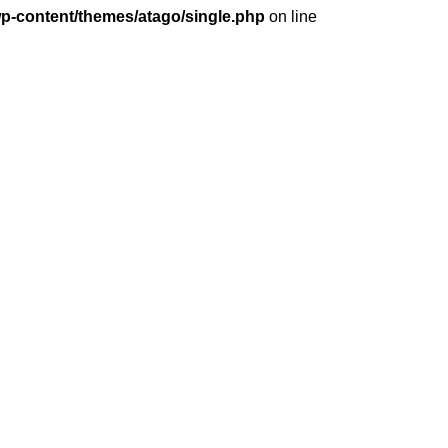
wp-content/themes/atago/single.php
on line