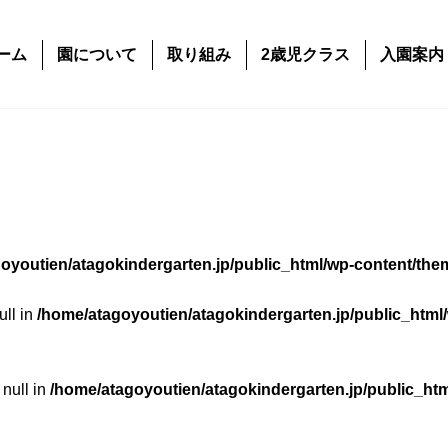
ーム
園について
取り組み
2歳児クラス
入園案内
oyoutien/atagokindergarten.jp/public_html/wp-content/the
ull in
/home/atagoyoutien/atagokindergarten.jp/public_html
 null in
/home/atagoyoutien/atagokindergarten.jp/public_ht