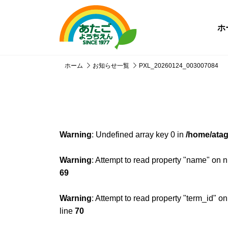
ホ
ホーム
お知らせ一覧
PXL_20260124_003007084
Warning
: Undefined array key 0 in
/home/atag
Warning
: Attempt to read property "name" on n
69
Warning
: Attempt to read property "term_id" on
line
70