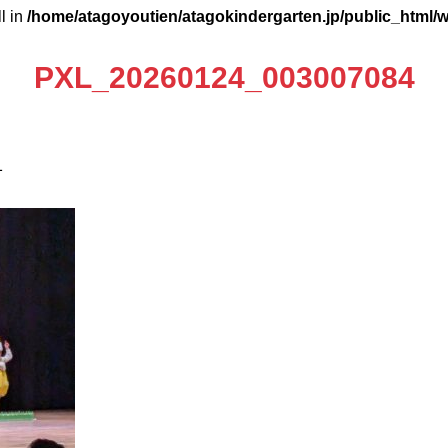
ll in
/home/atagoyoutien/atagokindergarten.jp/public_html/
PXL_20260124_003007084
1