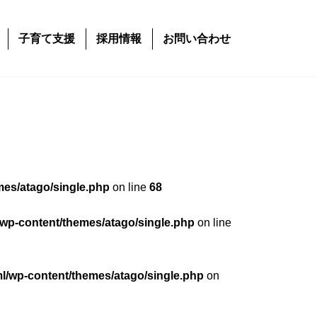
子育て支援
採用情報
お問い合わせ
mes/atago/single.php
on line
68
/wp-content/themes/atago/single.php
on line
ml/wp-content/themes/atago/single.php
on