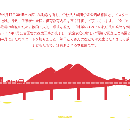
77年4月17日3045ｍの広い運動場を有し、学校法人嶋田学園愛宕幼稚園としてスター
、地域、行政、保護者の皆様に保育教育内容を高く評価して頂いています。『全ての
の最善の利益のため』物的・人的・環境を整え、『地域のすべての乳幼児の発達を保
』2015年1月に全園舎の改築工事が完了し、安全安心の新しい環境で認定こども園
15年4月に新たなスタートを切りました。毎日たくさんの友だちや先生とたくましく成
子どもたちで、活気あふれる幼稚園です。