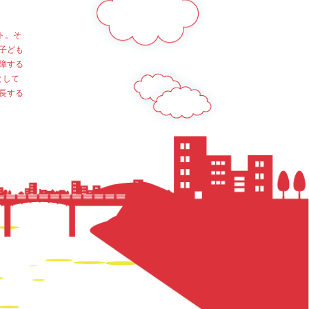
ト。そ
子ども
障する
として
長する