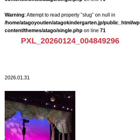
Warning
: Attempt to read property "slug" on null in
/home/atagoyoutien/atagokindergarten.jp/public_html/wp
content/themes/atago/single.php
on line
71
PXL_20260124_004849296
2026.01.31