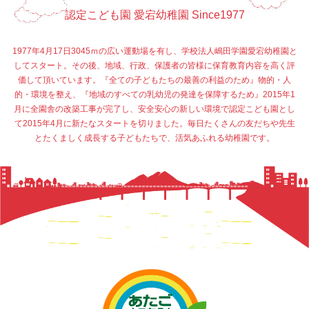
認定こども園 愛宕幼稚園 Since1977
1977年4月17日3045ｍの広い運動場を有し、学校法人嶋田学園愛宕幼稚園と
してスタート。その後、地域、行政、保護者の皆様に保育教育内容を高く評
価して頂いています。『全ての子どもたちの最善の利益のため』物的・人
的・環境を整え、『地域のすべての乳幼児の発達を保障するため』2015年1
月に全園舎の改築工事が完了し、安全安心の新しい環境で認定こども園とし
て2015年4月に新たなスタートを切りました。毎日たくさんの友だちや先生
とたくましく成長する子どもたちで、活気あふれる幼稚園です。