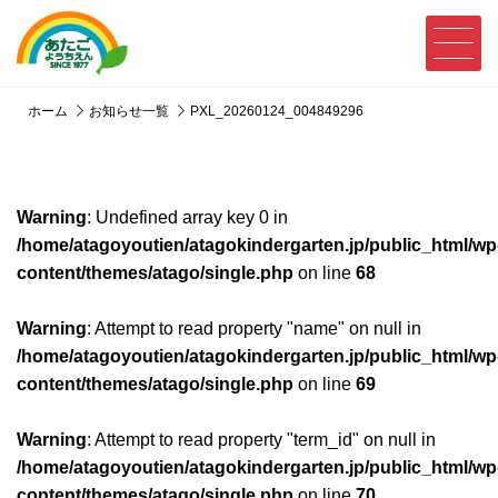
ホーム
お知らせ一覧
PXL_20260124_004849296
Warning
: Undefined array key 0 in
/home/atagoyoutien/atagokindergarten.jp/public_html/wp
content/themes/atago/single.php
on line
68
Warning
: Attempt to read property "name" on null in
/home/atagoyoutien/atagokindergarten.jp/public_html/wp
content/themes/atago/single.php
on line
69
Warning
: Attempt to read property "term_id" on null in
/home/atagoyoutien/atagokindergarten.jp/public_html/wp
content/themes/atago/single.php
on line
70