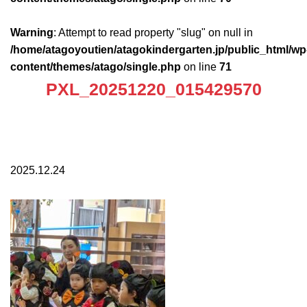
Warning
: Attempt to read property "slug" on null in
/home/atagoyoutien/atagokindergarten.jp/public_html/wp
content/themes/atago/single.php
on line
71
PXL_20251220_015429570
2025.12.24