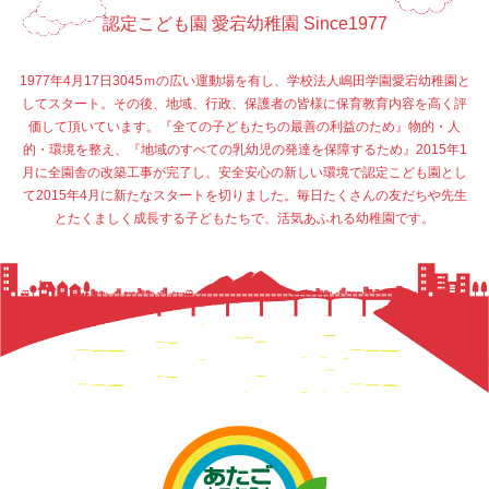
認定こども園 愛宕幼稚園 Since1977
1977年4月17日3045ｍの広い運動場を有し、学校法人嶋田学園愛宕幼稚園と
してスタート。その後、地域、行政、保護者の皆様に保育教育内容を高く評
価して頂いています。『全ての子どもたちの最善の利益のため』物的・人
的・環境を整え、『地域のすべての乳幼児の発達を保障するため』2015年1
月に全園舎の改築工事が完了し、安全安心の新しい環境で認定こども園とし
て2015年4月に新たなスタートを切りました。毎日たくさんの友だちや先生
とたくましく成長する子どもたちで、活気あふれる幼稚園です。