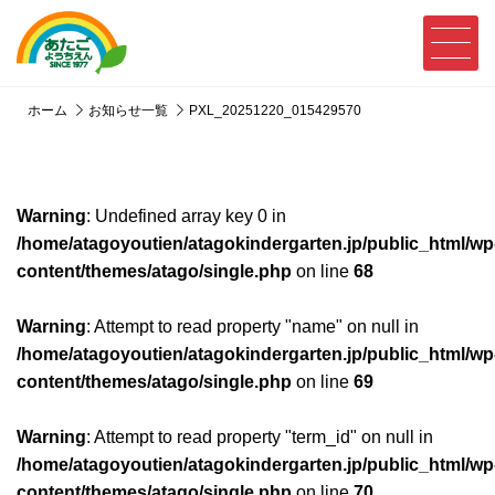
ホーム
お知らせ一覧
PXL_20251220_015429570
Warning
: Undefined array key 0 in
/home/atagoyoutien/atagokindergarten.jp/public_html/wp
content/themes/atago/single.php
on line
68
Warning
: Attempt to read property "name" on null in
/home/atagoyoutien/atagokindergarten.jp/public_html/wp
content/themes/atago/single.php
on line
69
Warning
: Attempt to read property "term_id" on null in
/home/atagoyoutien/atagokindergarten.jp/public_html/wp
content/themes/atago/single.php
on line
70