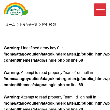
ホーム
お知らせ一覧
IMG_9158
Warning
: Undefined array key 0 in
/home/atagoyoutien/atagokindergarten.jp/public_html/wp
content/themes/atago/single.php
on line
68
Warning
: Attempt to read property "name" on null in
/home/atagoyoutien/atagokindergarten.jp/public_html/wp
content/themes/atago/single.php
on line
69
Warning
: Attempt to read property "term_id" on null in
/home/atagoyoutien/atagokindergarten.jp/public_html/wp
content/themes/atago/single.php
on line
70