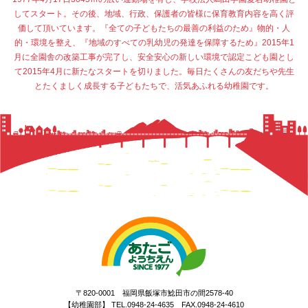
してスタート。その後、地域、行政、保護者の皆様に保育教育内容を高く評
価して頂いています。『全ての子どもたちの最善の利益のため』物的・人
的・環境を整え、『地域のすべての乳幼児の発達を保障するため』2015年1
月に全園舎の改築工事が完了し、安全安心の新しい環境で認定こども園とし
て2015年4月に新たなスタートを切りました。毎日たくさんの友だちや先生
とたくましく成長する子どもたちで、活気あふれる幼稚園です。
〒820-0001 福岡県飯塚市鯰田市の間2578-40
【幼稚園部】 TEL.0948-24-4635 FAX.0948-24-4610