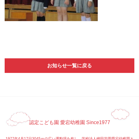
お知らせ一覧に戻る
認定こども園 愛宕幼稚園 Since1977
1977年4月17日3045ｍの広い運動場を有し、学校法人嶋田学園愛宕幼稚園と