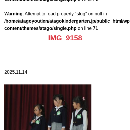
Warning
: Attempt to read property "slug" on null in
/home/atagoyoutien/atagokindergarten.jp/public_html/wp
content/themes/atago/single.php
on line
71
IMG_9158
2025.11.14