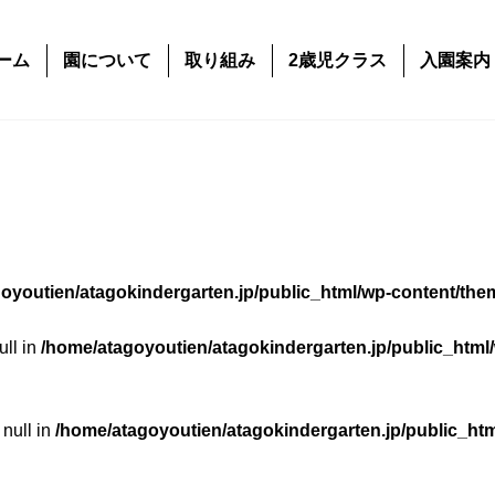
ーム
園について
取り組み
2歳児クラス
入園案内
oyoutien/atagokindergarten.jp/public_html/wp-content/the
ull in
/home/atagoyoutien/atagokindergarten.jp/public_html
 null in
/home/atagoyoutien/atagokindergarten.jp/public_ht