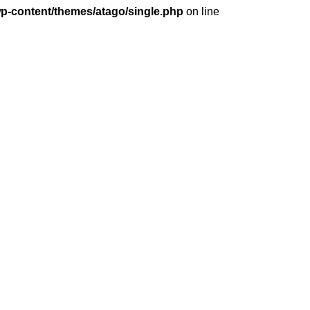
wp-content/themes/atago/single.php
on line