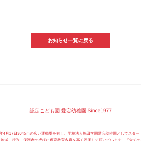
お知らせ一覧に戻る
認定こども園 愛宕幼稚園 Since1977
77年4月17日3045ｍの広い運動場を有し、学校法人嶋田学園愛宕幼稚園としてスター
、地域、行政、保護者の皆様に保育教育内容を高く評価して頂いています。『全ての