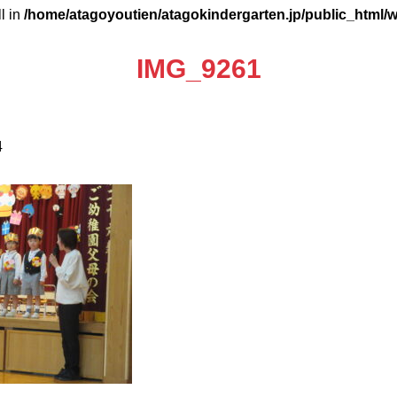
ll in
/home/atagoyoutien/atagokindergarten.jp/public_html/
IMG_9261
4