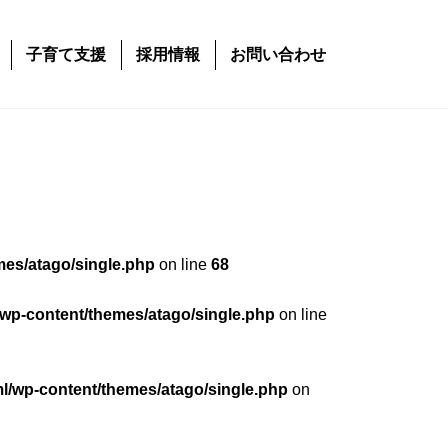
子育て支援
採用情報
お問い合わせ
mes/atago/single.php
on line
68
/wp-content/themes/atago/single.php
on line
ml/wp-content/themes/atago/single.php
on