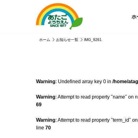
ホ
ホーム
お知らせ一覧
IMG_9261
Warning
: Undefined array key 0 in
/home/atag
Warning
: Attempt to read property "name" on n
69
Warning
: Attempt to read property "term_id" on
line
70