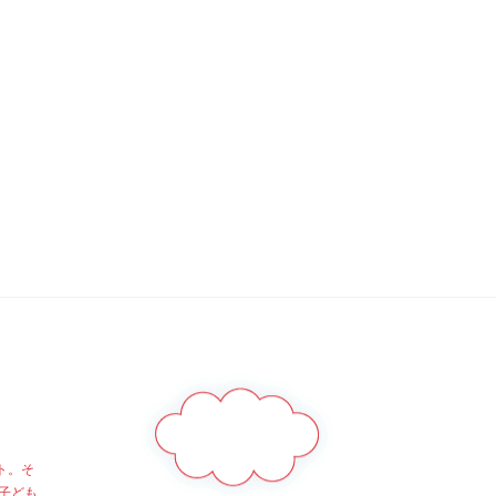
ト。そ
子ども