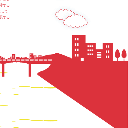
障する
として
長する