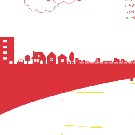
たち
ため
20