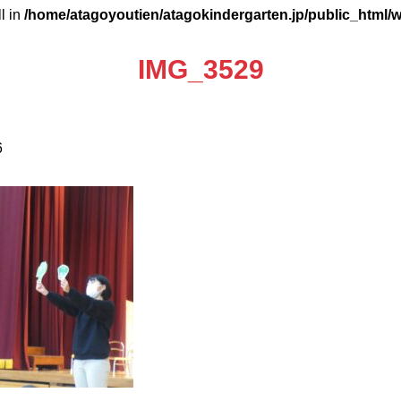
ll in
/home/atagoyoutien/atagokindergarten.jp/public_html/
IMG_3529
6