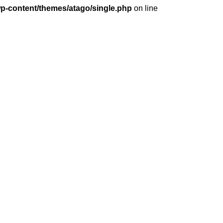
wp-content/themes/atago/single.php
on line