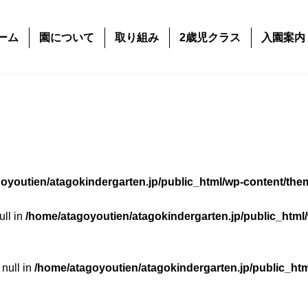
ーム
園について
取り組み
2歳児クラス
入園案内
oyoutien/atagokindergarten.jp/public_html/wp-content/the
ull in
/home/atagoyoutien/atagokindergarten.jp/public_html
 null in
/home/atagoyoutien/atagokindergarten.jp/public_ht