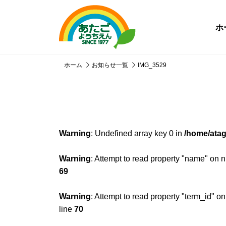
ホ
ホーム
お知らせ一覧
IMG_3529
Warning
: Undefined array key 0 in
/home/atag
Warning
: Attempt to read property "name" on n
69
Warning
: Attempt to read property "term_id" on
line
70