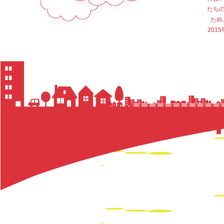
たち
ため
20