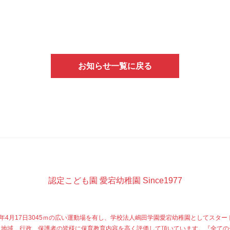
お知らせ一覧に戻る
認定こども園 愛宕幼稚園 Since1977
77年4月17日3045ｍの広い運動場を有し、学校法人嶋田学園愛宕幼稚園としてスター
、地域、行政、保護者の皆様に保育教育内容を高く評価して頂いています。『全ての