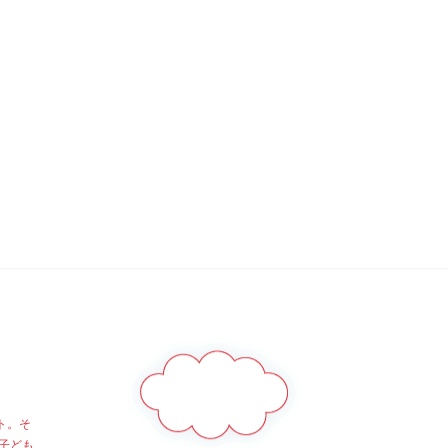
ト。そ
子ども