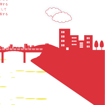
障する
として
長する