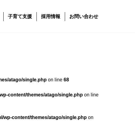
子育て支援
採用情報
お問い合わせ
mes/atago/single.php
on line
68
/wp-content/themes/atago/single.php
on line
ml/wp-content/themes/atago/single.php
on