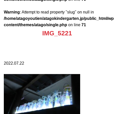
Warning
: Attempt to read property "slug" on null in
/home/atagoyoutien/atagokindergarten.jp/public_html/wp
content/themes/atago/single.php
on line
71
IMG_5221
2022.07.22