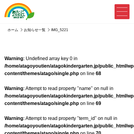
ホーム
お知らせ一覧
IMG_5221
Warning
: Undefined array key 0 in
/home/atagoyoutien/atagokindergarten.jp/public_html/wp
content/themes/atago/single.php
on line
68
Warning
: Attempt to read property "name" on null in
/home/atagoyoutien/atagokindergarten.jp/public_html/wp
content/themes/atago/single.php
on line
69
Warning
: Attempt to read property "term_id" on null in
/home/atagoyoutien/atagokindergarten.jp/public_html/wp
content/themes/atago/single.php
on line
70