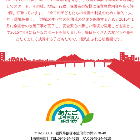
してスタート。その後、地域、行政、保護者の皆様に保育教育内容を高く評
価して頂いています。『全ての子どもたちの最善の利益のため』物的・人
的・環境を整え、『地域のすべての乳幼児の発達を保障するため』2015年1
月に全園舎の改築工事が完了し、安全安心の新しい環境で認定こども園とし
て2015年4月に新たなスタートを切りました。毎日たくさんの友だちや先生
とたくましく成長する子どもたちで、活気あふれる幼稚園です。
〒820-0001 福岡県飯塚市鯰田市の間2578-40
【幼稚園部】 TEL.0948-24-4635 FAX.0948-24-4610