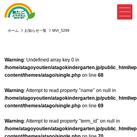
ホーム
お知らせ一覧
MVI_5299
Warning
: Undefined array key 0 in
/home/atagoyoutien/atagokindergarten.jp/public_html/wp
content/themes/atago/single.php
on line
68
Warning
: Attempt to read property "name" on null in
/home/atagoyoutien/atagokindergarten.jp/public_html/wp
content/themes/atago/single.php
on line
69
Warning
: Attempt to read property "term_id" on null in
/home/atagoyoutien/atagokindergarten.jp/public_html/wp
content/themes/atago/single.php
on line
70