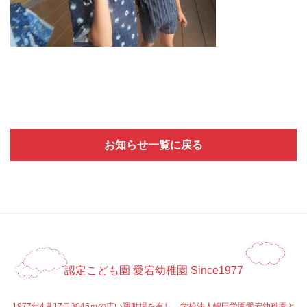
お知らせ一覧に戻る
認定こども園 愛宕幼稚園 Since1977
1977年4月17日3045ｍの広い運動場を有し、学校法人嶋田学園愛宕幼稚園と