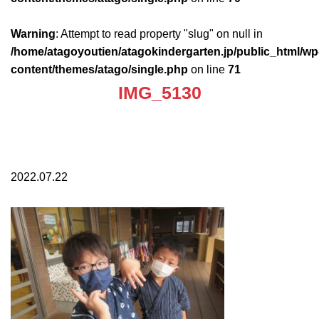
Warning
: Attempt to read property "slug" on null in
/home/atagoyoutien/atagokindergarten.jp/public_html/wp
content/themes/atago/single.php
on line
71
IMG_5130
2022.07.22