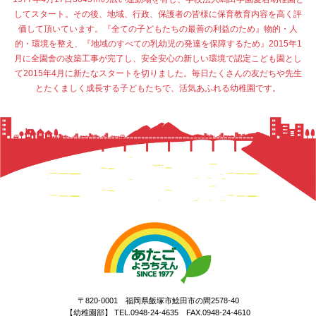
してスタート。その後、地域、行政、保護者の皆様に保育教育内容を高く評
価して頂いています。『全ての子どもたちの最善の利益のため』物的・人
的・環境を整え、『地域のすべての乳幼児の発達を保障するため』2015年1
月に全園舎の改築工事が完了し、安全安心の新しい環境で認定こども園とし
て2015年4月に新たなスタートを切りました。毎日たくさんの友だちや先生
とたくましく成長する子どもたちで、活気あふれる幼稚園です。
〒820-0001 福岡県飯塚市鯰田市の間2578-40
【幼稚園部】 TEL.0948-24-4635 FAX.0948-24-4610