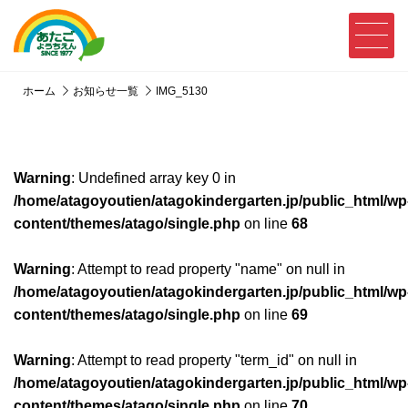
ホーム
お知らせ一覧
IMG_5130
Warning
: Undefined array key 0 in
/home/atagoyoutien/atagokindergarten.jp/public_html/wp
content/themes/atago/single.php
on line
68
Warning
: Attempt to read property "name" on null in
/home/atagoyoutien/atagokindergarten.jp/public_html/wp
content/themes/atago/single.php
on line
69
Warning
: Attempt to read property "term_id" on null in
/home/atagoyoutien/atagokindergarten.jp/public_html/wp
content/themes/atago/single.php
on line
70