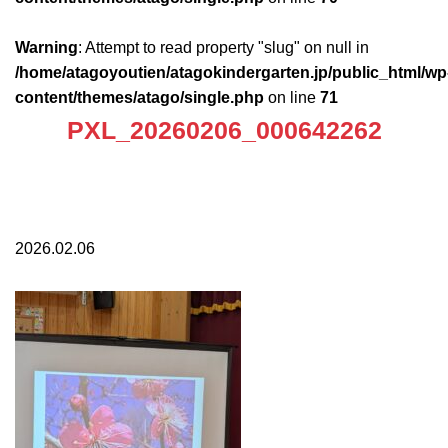
Warning
: Attempt to read property "slug" on null in
/home/atagoyoutien/atagokindergarten.jp/public_html/wp
content/themes/atago/single.php
on line
71
PXL_20260206_000642262
2026.02.06