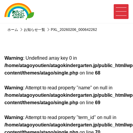
ホーム
お知らせ一覧
PXL_20260206_000642262
Warning
: Undefined array key 0 in
/home/atagoyoutien/atagokindergarten.jp/public_html/wp
content/themes/atago/single.php
on line
68
Warning
: Attempt to read property "name" on null in
/home/atagoyoutien/atagokindergarten.jp/public_html/wp
content/themes/atago/single.php
on line
69
Warning
: Attempt to read property "term_id" on null in
/home/atagoyoutien/atagokindergarten.jp/public_html/wp
content/themes/atago/single.php
on line
70