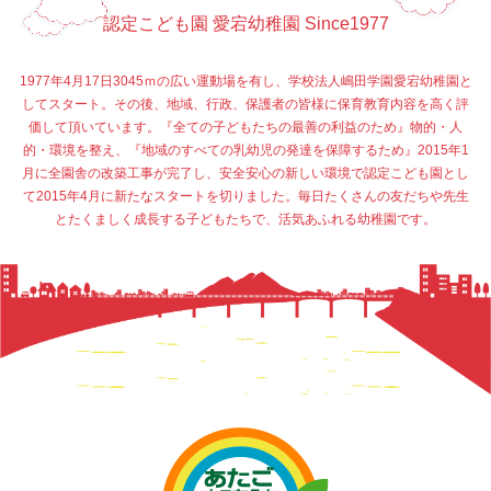
認定こども園 愛宕幼稚園 Since1977
1977年4月17日3045ｍの広い運動場を有し、学校法人嶋田学園愛宕幼稚園と
してスタート。その後、地域、行政、保護者の皆様に保育教育内容を高く評
価して頂いています。『全ての子どもたちの最善の利益のため』物的・人
的・環境を整え、『地域のすべての乳幼児の発達を保障するため』2015年1
月に全園舎の改築工事が完了し、安全安心の新しい環境で認定こども園とし
て2015年4月に新たなスタートを切りました。毎日たくさんの友だちや先生
とたくましく成長する子どもたちで、活気あふれる幼稚園です。