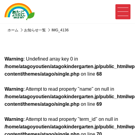
ホーム
お知らせ一覧
IMG_4136
Warning
: Undefined array key 0 in
/home/atagoyoutien/atagokindergarten.jp/public_html/wp
content/themes/atago/single.php
on line
68
Warning
: Attempt to read property "name" on null in
/home/atagoyoutien/atagokindergarten.jp/public_html/wp
content/themes/atago/single.php
on line
69
Warning
: Attempt to read property "term_id" on null in
/home/atagoyoutien/atagokindergarten.jp/public_html/wp
content/themes/atago/single.php
on line
70