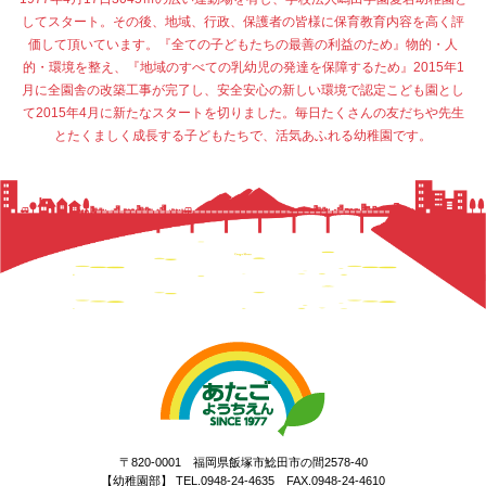
してスタート。その後、地域、行政、保護者の皆様に保育教育内容を高く評
価して頂いています。『全ての子どもたちの最善の利益のため』物的・人
的・環境を整え、『地域のすべての乳幼児の発達を保障するため』2015年1
月に全園舎の改築工事が完了し、安全安心の新しい環境で認定こども園とし
て2015年4月に新たなスタートを切りました。毎日たくさんの友だちや先生
とたくましく成長する子どもたちで、活気あふれる幼稚園です。
〒820-0001 福岡県飯塚市鯰田市の間2578-40
【幼稚園部】 TEL.0948-24-4635 FAX.0948-24-4610