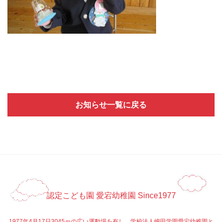
お知らせ一覧に戻る
認定こども園 愛宕幼稚園 Since1977
1977年4月17日3045ｍの広い運動場を有し、学校法人嶋田学園愛宕幼稚園と