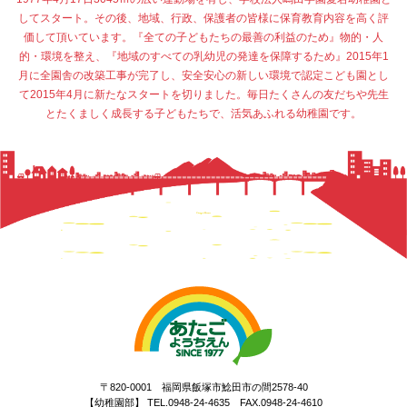
してスタート。その後、地域、行政、保護者の皆様に保育教育内容を高く評
価して頂いています。『全ての子どもたちの最善の利益のため』物的・人
的・環境を整え、『地域のすべての乳幼児の発達を保障するため』2015年1
月に全園舎の改築工事が完了し、安全安心の新しい環境で認定こども園とし
て2015年4月に新たなスタートを切りました。毎日たくさんの友だちや先生
とたくましく成長する子どもたちで、活気あふれる幼稚園です。
〒820-0001 福岡県飯塚市鯰田市の間2578-40
【幼稚園部】 TEL.0948-24-4635 FAX.0948-24-4610