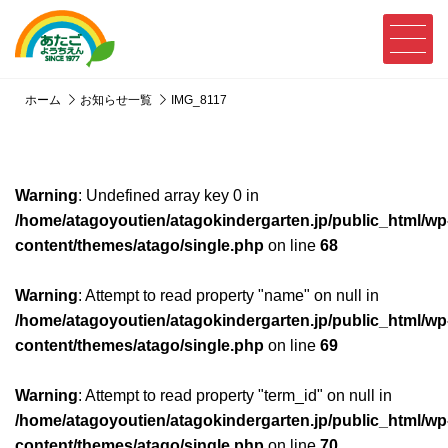
ホーム
お知らせ一覧
IMG_8117
Warning
: Undefined array key 0 in
/home/atagoyoutien/atagokindergarten.jp/public_html/wp
content/themes/atago/single.php
on line
68
Warning
: Attempt to read property "name" on null in
/home/atagoyoutien/atagokindergarten.jp/public_html/wp
content/themes/atago/single.php
on line
69
Warning
: Attempt to read property "term_id" on null in
/home/atagoyoutien/atagokindergarten.jp/public_html/wp
content/themes/atago/single.php
on line
70