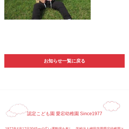
お知らせ一覧に戻る
認定こども園 愛宕幼稚園 Since1977
1977年4月17日3045ｍの広い運動場を有し、学校法人嶋田学園愛宕幼稚園と