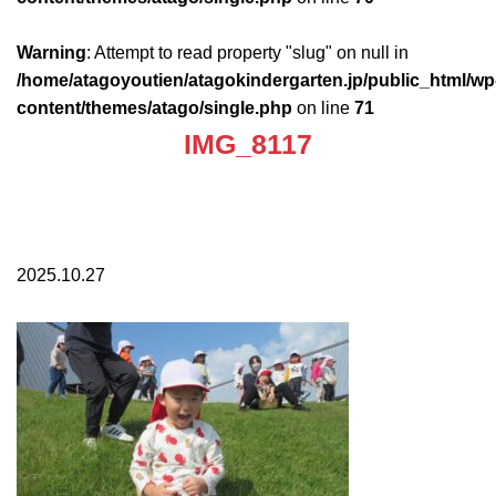
Warning
: Attempt to read property "slug" on null in
/home/atagoyoutien/atagokindergarten.jp/public_html/wp
content/themes/atago/single.php
on line
71
IMG_8117
2025.10.27