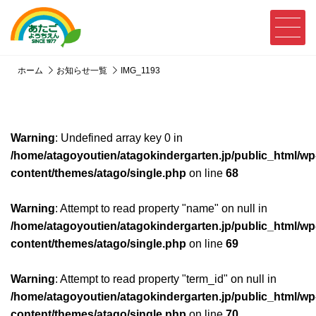
ホーム
お知らせ一覧
IMG_1193
Warning
: Undefined array key 0 in
/home/atagoyoutien/atagokindergarten.jp/public_html/wp
content/themes/atago/single.php
on line
68
Warning
: Attempt to read property "name" on null in
/home/atagoyoutien/atagokindergarten.jp/public_html/wp
content/themes/atago/single.php
on line
69
Warning
: Attempt to read property "term_id" on null in
/home/atagoyoutien/atagokindergarten.jp/public_html/wp
content/themes/atago/single.php
on line
70