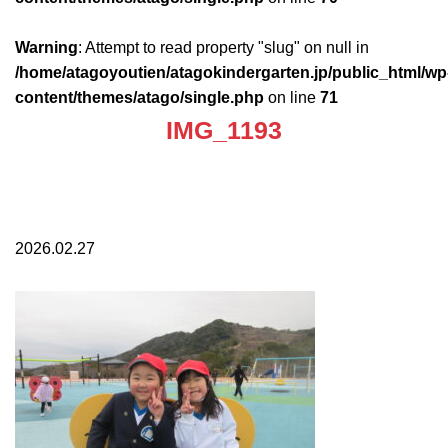
Warning
: Attempt to read property "slug" on null in
/home/atagoyoutien/atagokindergarten.jp/public_html/wp
content/themes/atago/single.php
on line
71
IMG_1193
2026.02.27