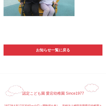
お知らせ一覧に戻る
認定こども園 愛宕幼稚園 Since1977
1977年4月17日3045ｍの広い運動場を有し、学校法人嶋田学園愛宕幼稚園と