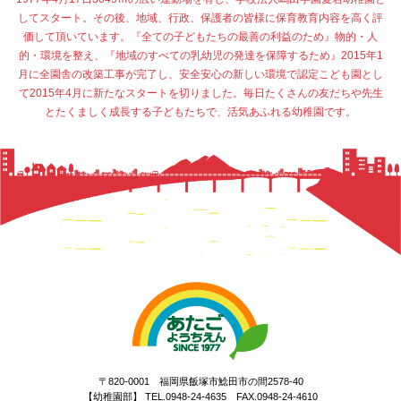
してスタート。その後、地域、行政、保護者の皆様に保育教育内容を高く評
価して頂いています。『全ての子どもたちの最善の利益のため』物的・人
的・環境を整え、『地域のすべての乳幼児の発達を保障するため』2015年1
月に全園舎の改築工事が完了し、安全安心の新しい環境で認定こども園とし
て2015年4月に新たなスタートを切りました。毎日たくさんの友だちや先生
とたくましく成長する子どもたちで、活気あふれる幼稚園です。
〒820-0001 福岡県飯塚市鯰田市の間2578-40
【幼稚園部】 TEL.0948-24-4635 FAX.0948-24-4610