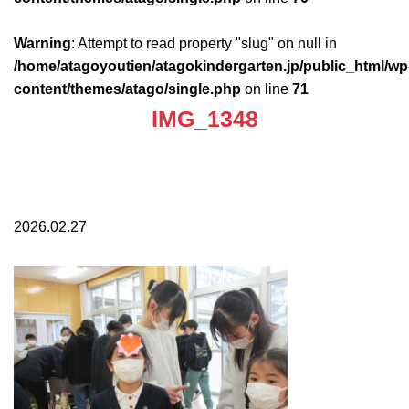
Warning
: Attempt to read property "slug" on null in
/home/atagoyoutien/atagokindergarten.jp/public_html/wp
content/themes/atago/single.php
on line
71
IMG_1348
2026.02.27