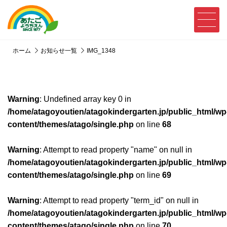
ホーム
お知らせ一覧
IMG_1348
Warning
: Undefined array key 0 in
/home/atagoyoutien/atagokindergarten.jp/public_html/wp
content/themes/atago/single.php
on line
68
Warning
: Attempt to read property "name" on null in
/home/atagoyoutien/atagokindergarten.jp/public_html/wp
content/themes/atago/single.php
on line
69
Warning
: Attempt to read property "term_id" on null in
/home/atagoyoutien/atagokindergarten.jp/public_html/wp
content/themes/atago/single.php
on line
70