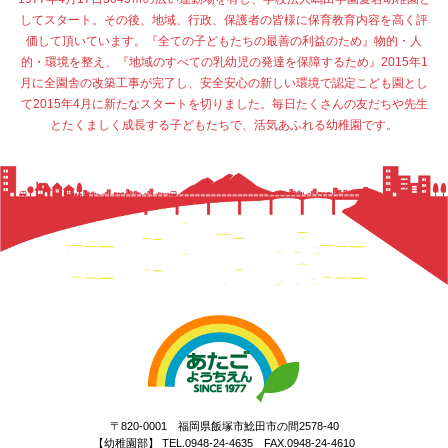
してスタート。その後、地域、行政、保護者の皆様に保育教育内容を高く評
価して頂いています。『全ての子どもたちの最善の利益のため』物的・人
的・環境を整え、『地域のすべての乳幼児の発達を保障するため』2015年1
月に全園舎の改築工事が完了し、安全安心の新しい環境で認定こども園とし
て2015年4月に新たなスタートを切りました。毎日たくさんの友だちや先生
とたくましく成長する子どもたちで、活気あふれる幼稚園です。
〒820-0001 福岡県飯塚市鯰田市の間2578-40
【幼稚園部】 TEL.0948-24-4635 FAX.0948-24-4610