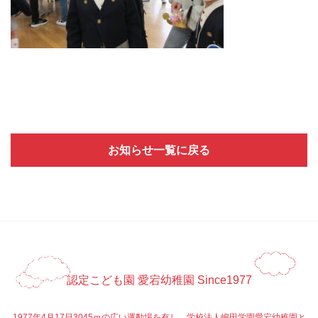
お知らせ一覧に戻る
認定こども園 愛宕幼稚園 Since1977
1977年4月17日3045ｍの広い運動場を有し、学校法人嶋田学園愛宕幼稚園と