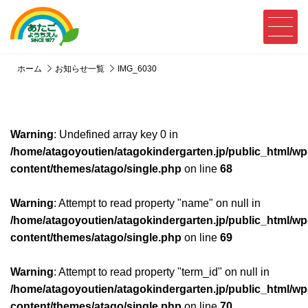
ホーム
お知らせ一覧
IMG_6030
Warning
: Undefined array key 0 in
/home/atagoyoutien/atagokindergarten.jp/public_html/wp
content/themes/atago/single.php
on line
68
Warning
: Attempt to read property "name" on null in
/home/atagoyoutien/atagokindergarten.jp/public_html/wp
content/themes/atago/single.php
on line
69
Warning
: Attempt to read property "term_id" on null in
/home/atagoyoutien/atagokindergarten.jp/public_html/wp
content/themes/atago/single.php
on line
70