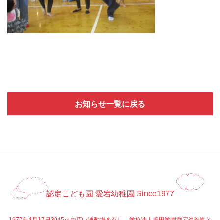
お知らせ一覧に戻る
認定こども園 愛宕幼稚園 Since1977
1977年4月17日3045ｍの広い運動場を有し、学校法人嶋田学園愛宕幼稚園と