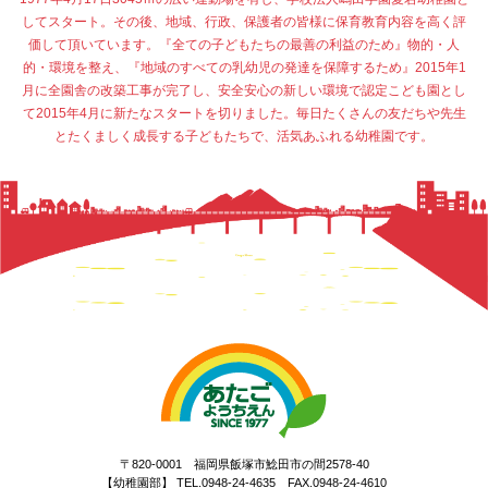
してスタート。その後、地域、行政、保護者の皆様に保育教育内容を高く評
価して頂いています。『全ての子どもたちの最善の利益のため』物的・人
的・環境を整え、『地域のすべての乳幼児の発達を保障するため』2015年1
月に全園舎の改築工事が完了し、安全安心の新しい環境で認定こども園とし
て2015年4月に新たなスタートを切りました。毎日たくさんの友だちや先生
とたくましく成長する子どもたちで、活気あふれる幼稚園です。
〒820-0001 福岡県飯塚市鯰田市の間2578-40
【幼稚園部】 TEL.0948-24-4635 FAX.0948-24-4610