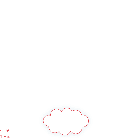
ト。そ
子ども