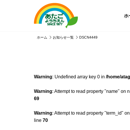
ホ
ホーム
お知らせ一覧
DSCN4449
Warning
: Undefined array key 0 in
/home/atag
Warning
: Attempt to read property "name" on n
69
Warning
: Attempt to read property "term_id" on
line
70