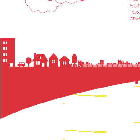
たち
ため
20