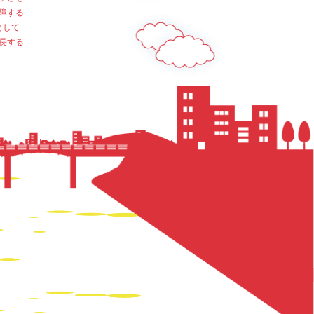
障する
として
長する