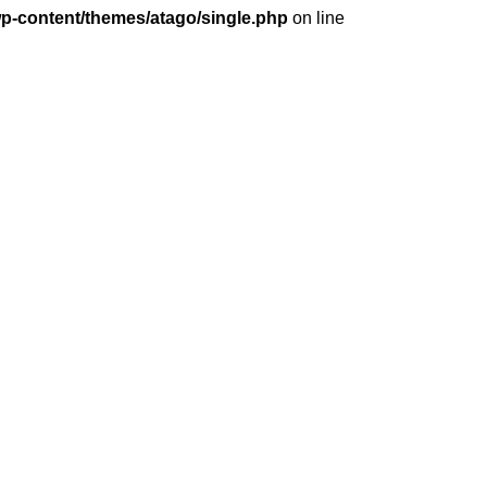
wp-content/themes/atago/single.php
on line