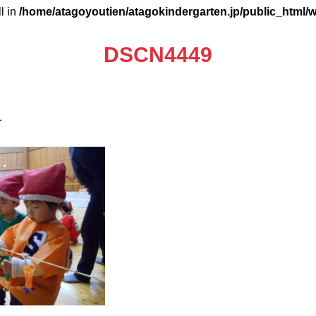
ll in
/home/atagoyoutien/atagokindergarten.jp/public_html/
DSCN4449
1