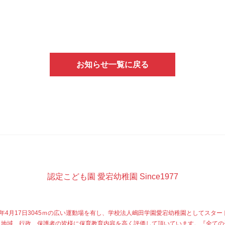
お知らせ一覧に戻る
認定こども園 愛宕幼稚園 Since1977
77年4月17日3045ｍの広い運動場を有し、学校法人嶋田学園愛宕幼稚園としてスター
、地域、行政、保護者の皆様に保育教育内容を高く評価して頂いています。『全ての