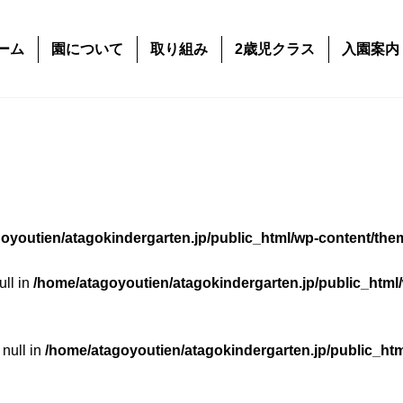
ーム
園について
取り組み
2歳児クラス
入園案内
oyoutien/atagokindergarten.jp/public_html/wp-content/the
ull in
/home/atagoyoutien/atagokindergarten.jp/public_html
 null in
/home/atagoyoutien/atagokindergarten.jp/public_ht