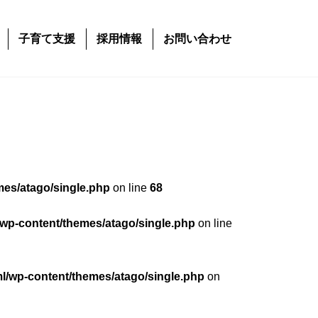
子育て支援
採用情報
お問い合わせ
mes/atago/single.php
on line
68
/wp-content/themes/atago/single.php
on line
ml/wp-content/themes/atago/single.php
on