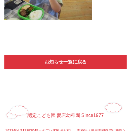
お知らせ一覧に戻る
認定こども園 愛宕幼稚園 Since1977
1977年4月17日3045ｍの広い運動場を有し、学校法人嶋田学園愛宕幼稚園と