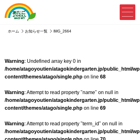
ホーム
お知らせ一覧
IMG_2664
Warning
: Undefined array key 0 in
/home/atagoyoutien/atagokindergarten.jp/public_html/wp
content/themes/atago/single.php
on line
68
Warning
: Attempt to read property "name" on null in
/home/atagoyoutien/atagokindergarten.jp/public_html/wp
content/themes/atago/single.php
on line
69
Warning
: Attempt to read property "term_id" on null in
/home/atagoyoutien/atagokindergarten.jp/public_html/wp
content/themes/atago/single.php
on line
70