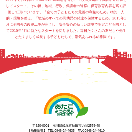
してスタート。その後、地域、行政、保護者の皆様に保育教育内容を高く評
価して頂いています。『全ての子どもたちの最善の利益のため』物的・人
的・環境を整え、『地域のすべての乳幼児の発達を保障するため』2015年1
月に全園舎の改築工事が完了し、安全安心の新しい環境で認定こども園とし
て2015年4月に新たなスタートを切りました。毎日たくさんの友だちや先生
とたくましく成長する子どもたちで、活気あふれる幼稚園です。
〒820-0001 福岡県飯塚市鯰田市の間2578-40
【幼稚園部】 TEL.0948-24-4635 FAX.0948-24-4610