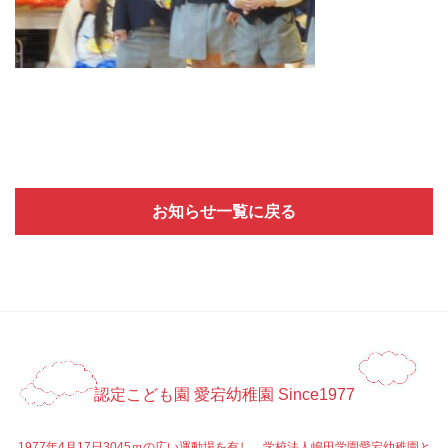
お知らせ一覧に戻る
認定こども園 愛宕幼稚園 Since1977
1977年4月17日3045ｍの広い運動場を有し、学校法人嶋田学園愛宕幼稚園と