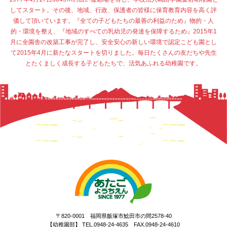
してスタート。その後、地域、行政、保護者の皆様に保育教育内容を高く評
価して頂いています。『全ての子どもたちの最善の利益のため』物的・人
的・環境を整え、『地域のすべての乳幼児の発達を保障するため』2015年1
月に全園舎の改築工事が完了し、安全安心の新しい環境で認定こども園とし
て2015年4月に新たなスタートを切りました。毎日たくさんの友だちや先生
とたくましく成長する子どもたちで、活気あふれる幼稚園です。
〒820-0001 福岡県飯塚市鯰田市の間2578-40
【幼稚園部】 TEL.0948-24-4635 FAX.0948-24-4610