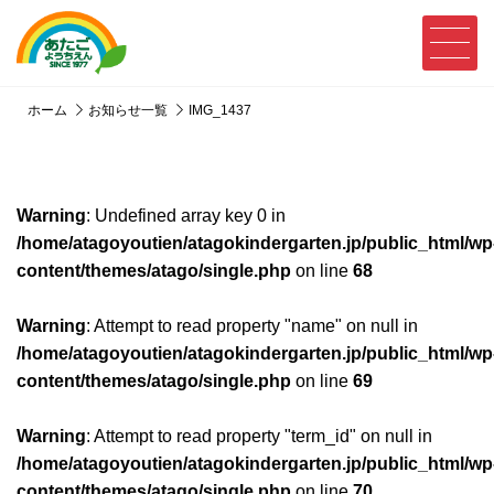
ホーム
お知らせ一覧
IMG_1437
Warning
: Undefined array key 0 in
/home/atagoyoutien/atagokindergarten.jp/public_html/wp
content/themes/atago/single.php
on line
68
Warning
: Attempt to read property "name" on null in
/home/atagoyoutien/atagokindergarten.jp/public_html/wp
content/themes/atago/single.php
on line
69
Warning
: Attempt to read property "term_id" on null in
/home/atagoyoutien/atagokindergarten.jp/public_html/wp
content/themes/atago/single.php
on line
70