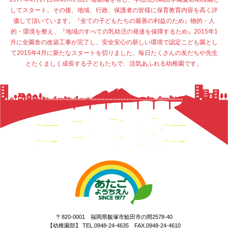
してスタート。その後、地域、行政、保護者の皆様に保育教育内容を高く評
価して頂いています。『全ての子どもたちの最善の利益のため』物的・人
的・環境を整え、『地域のすべての乳幼児の発達を保障するため』2015年1
月に全園舎の改築工事が完了し、安全安心の新しい環境で認定こども園とし
て2015年4月に新たなスタートを切りました。毎日たくさんの友だちや先生
とたくましく成長する子どもたちで、活気あふれる幼稚園です。
〒820-0001 福岡県飯塚市鯰田市の間2578-40
【幼稚園部】 TEL.0948-24-4635 FAX.0948-24-4610