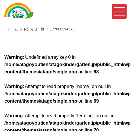
ホーム
お知らせ一覧
1770085943738
Warning
: Undefined array key 0 in
/home/atagoyoutien/atagokindergarten.jp/public_html/wp
content/themes/atago/single.php
on line
68
Warning
: Attempt to read property "name" on null in
/home/atagoyoutien/atagokindergarten.jp/public_html/wp
content/themes/atago/single.php
on line
69
Warning
: Attempt to read property "term_id" on null in
/home/atagoyoutien/atagokindergarten.jp/public_html/wp
content/themes/atago/single.php
on line
70