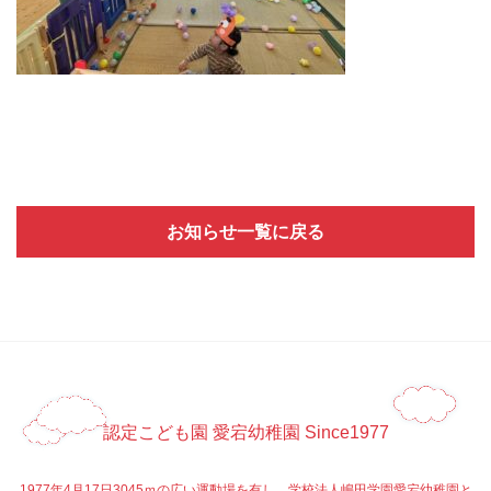
お知らせ一覧に戻る
認定こども園 愛宕幼稚園 Since1977
1977年4月17日3045ｍの広い運動場を有し、学校法人嶋田学園愛宕幼稚園と