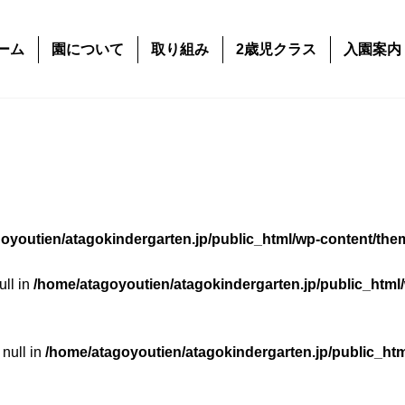
ーム
園について
取り組み
2歳児クラス
入園案内
oyoutien/atagokindergarten.jp/public_html/wp-content/the
ull in
/home/atagoyoutien/atagokindergarten.jp/public_html
 null in
/home/atagoyoutien/atagokindergarten.jp/public_ht