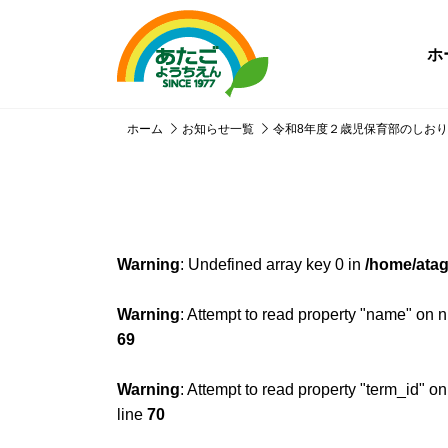
ホ
ホーム
お知らせ一覧
令和8年度２歳児保育部のしおり
Warning
: Undefined array key 0 in
/home/atag
Warning
: Attempt to read property "name" on n
69
Warning
: Attempt to read property "term_id" on
line
70