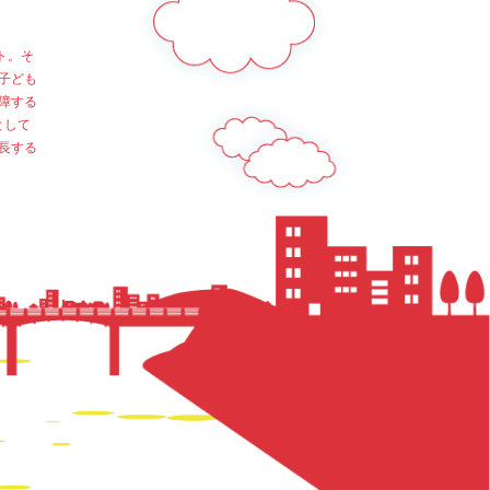
ト。そ
子ども
障する
として
長する