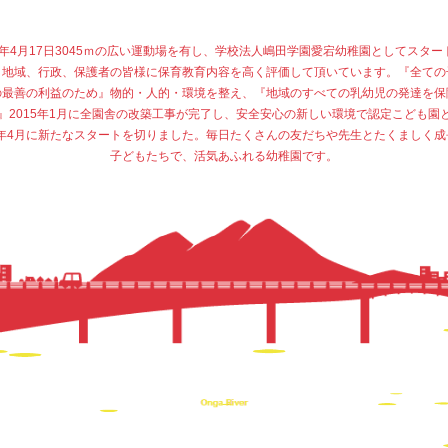
77年4月17日3045ｍの広い運動場を有し、学校法人嶋田学園愛宕幼稚園としてスター
、地域、行政、保護者の皆様に保育教育内容を高く評価して頂いています。『全ての
の最善の利益のため』物的・人的・環境を整え、『地域のすべての乳幼児の発達を保
』2015年1月に全園舎の改築工事が完了し、安全安心の新しい環境で認定こども園
15年4月に新たなスタートを切りました。毎日たくさんの友だちや先生とたくましく成
子どもたちで、活気あふれる幼稚園です。