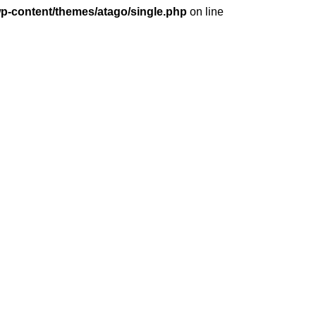
wp-content/themes/atago/single.php
on line