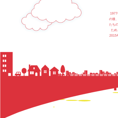
19
の後
たち
ため
20