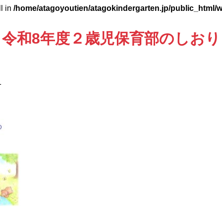
ll in
/home/atagoyoutien/atagokindergarten.jp/public_html/
令和8年度２歳児保育部のしおり
1