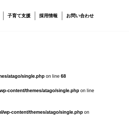
子育て支援
採用情報
お問い合わせ
mes/atago/single.php
on line
68
/wp-content/themes/atago/single.php
on line
ml/wp-content/themes/atago/single.php
on