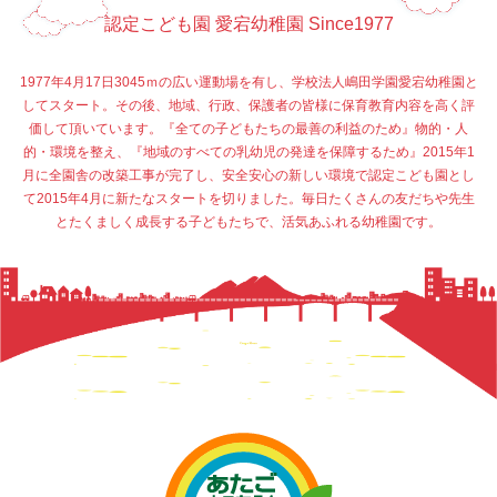
認定こども園 愛宕幼稚園 Since1977
1977年4月17日3045ｍの広い運動場を有し、学校法人嶋田学園愛宕幼稚園と
してスタート。その後、地域、行政、保護者の皆様に保育教育内容を高く評
価して頂いています。『全ての子どもたちの最善の利益のため』物的・人
的・環境を整え、『地域のすべての乳幼児の発達を保障するため』2015年1
月に全園舎の改築工事が完了し、安全安心の新しい環境で認定こども園とし
て2015年4月に新たなスタートを切りました。毎日たくさんの友だちや先生
とたくましく成長する子どもたちで、活気あふれる幼稚園です。