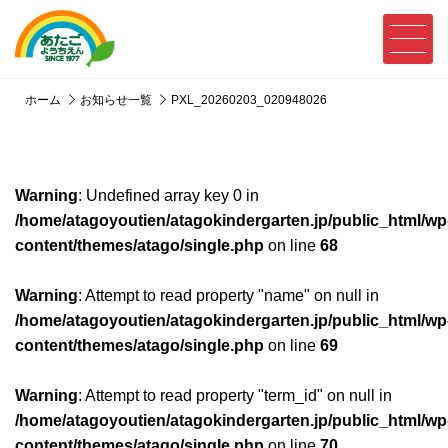
ホーム
お知らせ一覧
PXL_20260203_020948026
Warning
: Undefined array key 0 in
/home/atagoyoutien/atagokindergarten.jp/public_html/wp
content/themes/atago/single.php
on line
68
Warning
: Attempt to read property "name" on null in
/home/atagoyoutien/atagokindergarten.jp/public_html/wp
content/themes/atago/single.php
on line
69
Warning
: Attempt to read property "term_id" on null in
/home/atagoyoutien/atagokindergarten.jp/public_html/wp
content/themes/atago/single.php
on line
70