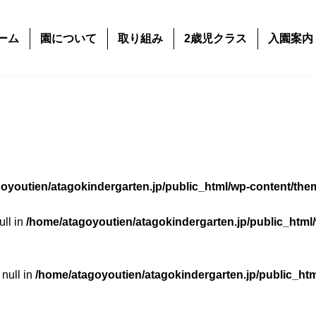
ーム
園について
取り組み
2歳児クラス
入園案内
oyoutien/atagokindergarten.jp/public_html/wp-content/the
ull in
/home/atagoyoutien/atagokindergarten.jp/public_html
 null in
/home/atagoyoutien/atagokindergarten.jp/public_ht