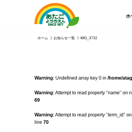
ホ
ホーム
お知らせ一覧
IMG_3732
Warning
: Undefined array key 0 in
/home/atag
Warning
: Attempt to read property "name" on n
69
Warning
: Attempt to read property "term_id" on
line
70