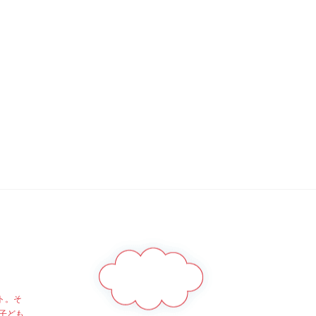
ト。そ
子ども