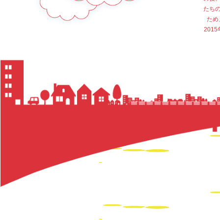
たち
ため
20