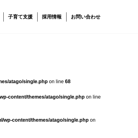
子育て支援
採用情報
お問い合わせ
mes/atago/single.php
on line
68
/wp-content/themes/atago/single.php
on line
ml/wp-content/themes/atago/single.php
on