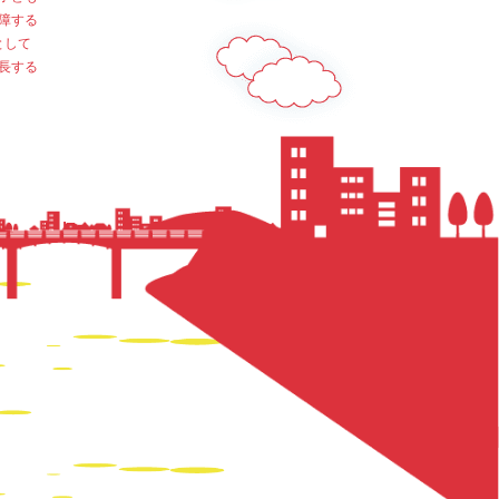
障する
として
長する