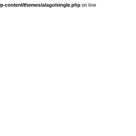
wp-content/themes/atago/single.php
on line