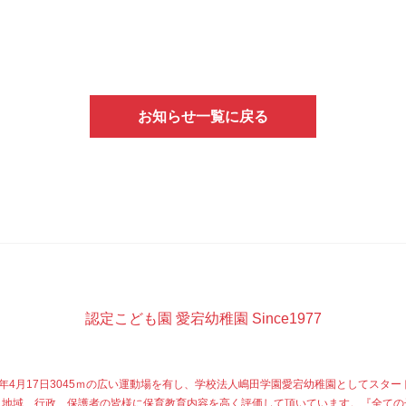
お知らせ一覧に戻る
認定こども園 愛宕幼稚園 Since1977
77年4月17日3045ｍの広い運動場を有し、学校法人嶋田学園愛宕幼稚園としてスター
、地域、行政、保護者の皆様に保育教育内容を高く評価して頂いています。『全ての