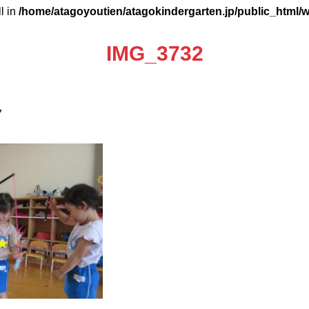
ll in
/home/atagoyoutien/atagokindergarten.jp/public_html/
IMG_3732
7