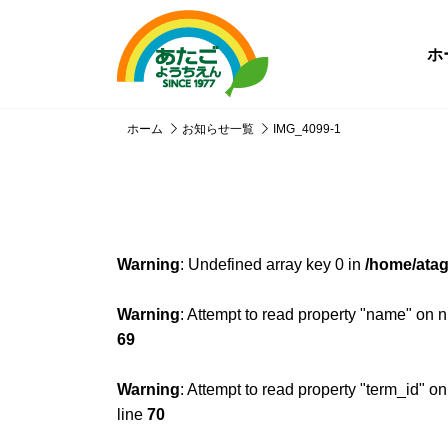
ホ
ホーム
お知らせ一覧
IMG_4099-1
Warning
: Undefined array key 0 in
/home/atag
Warning
: Attempt to read property "name" on n
69
Warning
: Attempt to read property "term_id" on
line
70