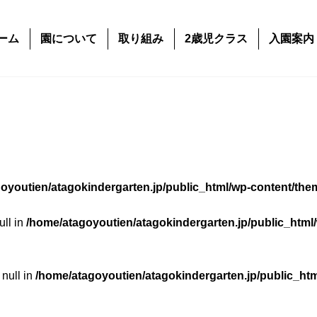
ーム
園について
取り組み
2歳児クラス
入園案内
oyoutien/atagokindergarten.jp/public_html/wp-content/the
ull in
/home/atagoyoutien/atagokindergarten.jp/public_html
 null in
/home/atagoyoutien/atagokindergarten.jp/public_ht