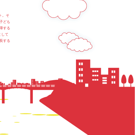
ト。そ
子ども
障する
として
長する