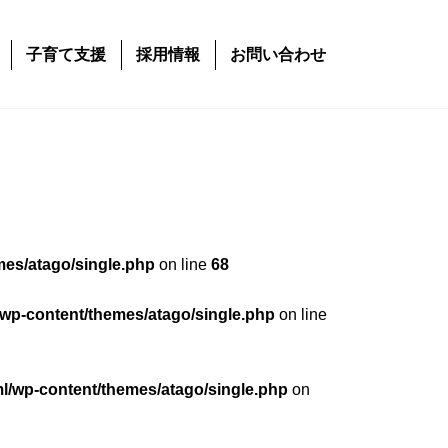
子育て支援
採用情報
お問い合わせ
mes/atago/single.php
on line
68
/wp-content/themes/atago/single.php
on line
ml/wp-content/themes/atago/single.php
on