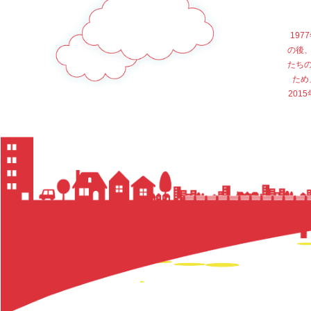
19
の後
たち
ため
20