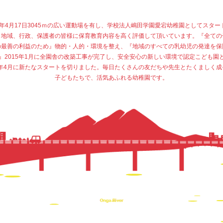
77年4月17日3045ｍの広い運動場を有し、学校法人嶋田学園愛宕幼稚園としてスター
、地域、行政、保護者の皆様に保育教育内容を高く評価して頂いています。『全ての
の最善の利益のため』物的・人的・環境を整え、『地域のすべての乳幼児の発達を保
』2015年1月に全園舎の改築工事が完了し、安全安心の新しい環境で認定こども園
15年4月に新たなスタートを切りました。毎日たくさんの友だちや先生とたくましく成
子どもたちで、活気あふれる幼稚園です。