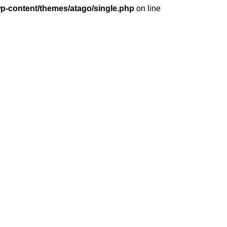
wp-content/themes/atago/single.php
on line