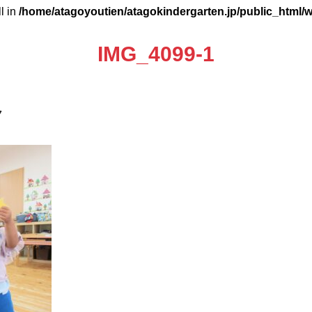
ll in
/home/atagoyoutien/atagokindergarten.jp/public_html/
IMG_4099-1
7