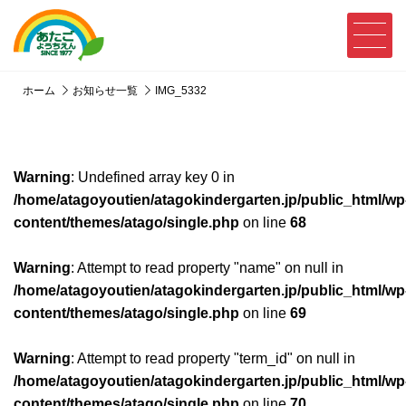
ホーム
お知らせ一覧
IMG_5332
Warning
: Undefined array key 0 in
/home/atagoyoutien/atagokindergarten.jp/public_html/wp
content/themes/atago/single.php
on line
68
Warning
: Attempt to read property "name" on null in
/home/atagoyoutien/atagokindergarten.jp/public_html/wp
content/themes/atago/single.php
on line
69
Warning
: Attempt to read property "term_id" on null in
/home/atagoyoutien/atagokindergarten.jp/public_html/wp
content/themes/atago/single.php
on line
70