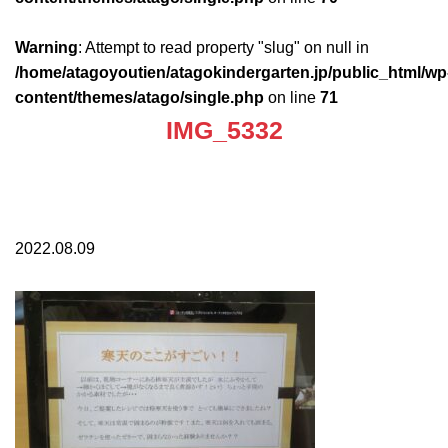
Warning
: Attempt to read property "slug" on null in
/home/atagoyoutien/atagokindergarten.jp/public_html/wp
content/themes/atago/single.php
on line
71
IMG_5332
2022.08.09