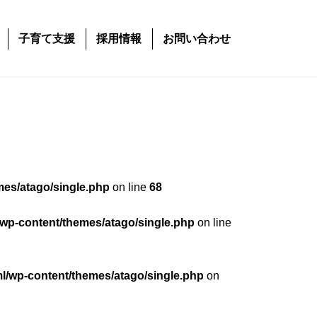
子育て支援
採用情報
お問い合わせ
mes/atago/single.php
on line
68
/wp-content/themes/atago/single.php
on line
ml/wp-content/themes/atago/single.php
on