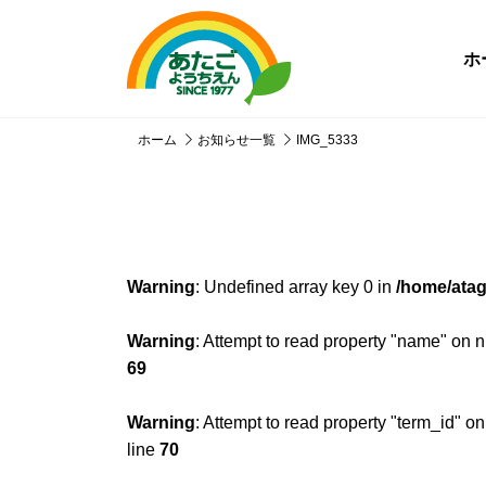
ホ
ホーム
お知らせ一覧
IMG_5333
Warning
: Undefined array key 0 in
/home/atag
Warning
: Attempt to read property "name" on n
69
Warning
: Attempt to read property "term_id" on
line
70