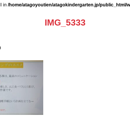
ll in
/home/atagoyoutien/atagokindergarten.jp/public_html/
IMG_5333
9