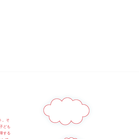
ト。そ
子ども
障する