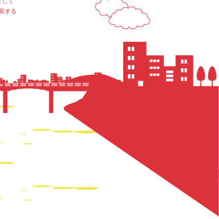
として
長する