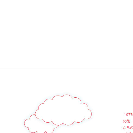
19
の後
たち