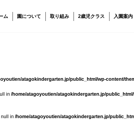
ーム
園について
取り組み
2歳児クラス
入園案内
oyoutien/atagokindergarten.jp/public_html/wp-content/the
ull in
/home/atagoyoutien/atagokindergarten.jp/public_html
 null in
/home/atagoyoutien/atagokindergarten.jp/public_ht