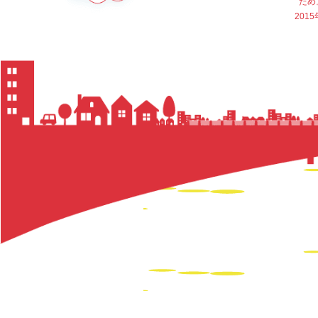
ため
20