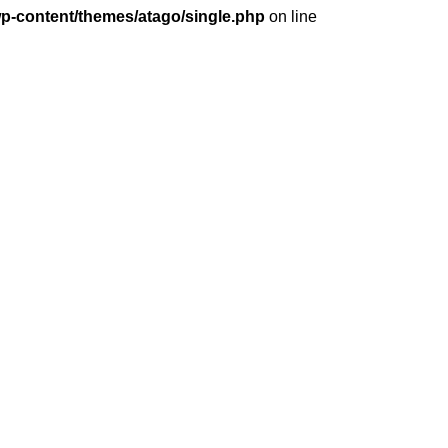
wp-content/themes/atago/single.php
on line