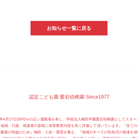
お知らせ一覧に戻る
認定こども園 愛宕幼稚園 Since1977
77年4月17日3045ｍの広い運動場を有し、学校法人嶋田学園愛宕幼稚園としてスター
、地域、行政、保護者の皆様に保育教育内容を高く評価して頂いています。『全ての
の最善の利益のため』物的・人的・環境を整え、『地域のすべての乳幼児の発達を保