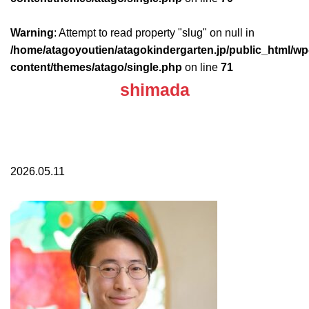
Warning
: Attempt to read property "slug" on null in
/home/atagoyoutien/atagokindergarten.jp/public_html/wp
content/themes/atago/single.php
on line
71
shimada
2026.05.11