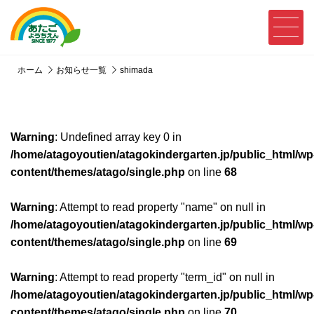
ホーム
お知らせ一覧
shimada
Warning
: Undefined array key 0 in
/home/atagoyoutien/atagokindergarten.jp/public_html/wp
content/themes/atago/single.php
on line
68
Warning
: Attempt to read property "name" on null in
/home/atagoyoutien/atagokindergarten.jp/public_html/wp
content/themes/atago/single.php
on line
69
Warning
: Attempt to read property "term_id" on null in
/home/atagoyoutien/atagokindergarten.jp/public_html/wp
content/themes/atago/single.php
on line
70