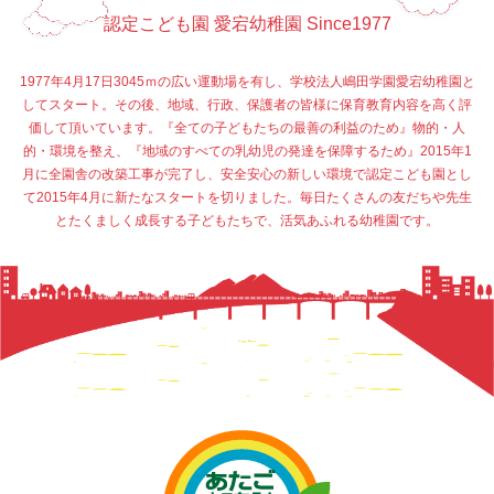
認定こども園 愛宕幼稚園 Since1977
1977年4月17日3045ｍの広い運動場を有し、学校法人嶋田学園愛宕幼稚園と
してスタート。その後、地域、行政、保護者の皆様に保育教育内容を高く評
価して頂いています。『全ての子どもたちの最善の利益のため』物的・人
的・環境を整え、『地域のすべての乳幼児の発達を保障するため』2015年1
月に全園舎の改築工事が完了し、安全安心の新しい環境で認定こども園とし
て2015年4月に新たなスタートを切りました。毎日たくさんの友だちや先生
とたくましく成長する子どもたちで、活気あふれる幼稚園です。