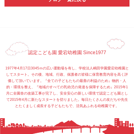
認定こども園 愛宕幼稚園 Since1977
1977年4月17日3045ｍの広い運動場を有し、学校法人嶋田学園愛宕幼稚園と
してスタート。その後、地域、行政、保護者の皆様に保育教育内容を高く評
価して頂いています。『全ての子どもたちの最善の利益のため』物的・人
的・環境を整え、『地域のすべての乳幼児の発達を保障するため』2015年1
月に全園舎の改築工事が完了し、安全安心の新しい環境で認定こども園とし
て2015年4月に新たなスタートを切りました。毎日たくさんの友だちや先生
とたくましく成長する子どもたちで、活気あふれる幼稚園です。