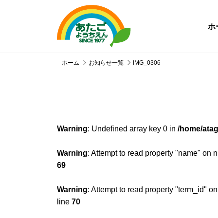
ホ
ホーム
お知らせ一覧
IMG_0306
Warning
: Undefined array key 0 in
/home/atag
Warning
: Attempt to read property "name" on n
69
Warning
: Attempt to read property "term_id" on
line
70