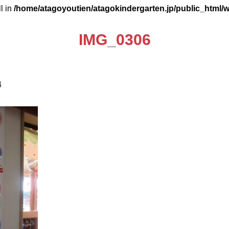
ll in
/home/atagoyoutien/atagokindergarten.jp/public_html/
IMG_0306
4