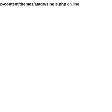
wp-content/themes/atago/single.php
on line