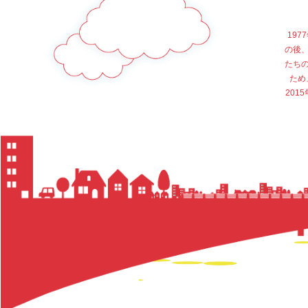
19
の後
たち
ため
20