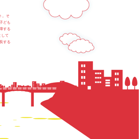
ト。そ
子ども
障する
として
長する