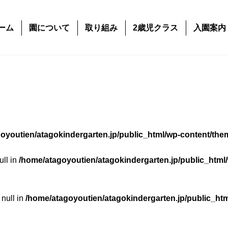
ーム
園について
取り組み
2歳児クラス
入園案内
oyoutien/atagokindergarten.jp/public_html/wp-content/the
ull in
/home/atagoyoutien/atagokindergarten.jp/public_html
 null in
/home/atagoyoutien/atagokindergarten.jp/public_ht