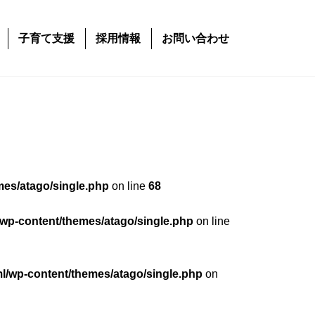
子育て支援
採用情報
お問い合わせ
mes/atago/single.php
on line
68
/wp-content/themes/atago/single.php
on line
ml/wp-content/themes/atago/single.php
on