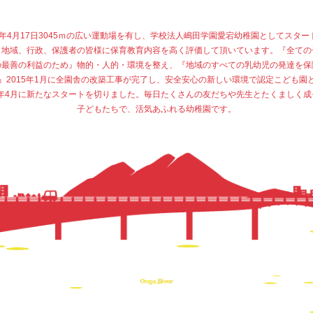
77年4月17日3045ｍの広い運動場を有し、学校法人嶋田学園愛宕幼稚園としてスター
、地域、行政、保護者の皆様に保育教育内容を高く評価して頂いています。『全ての
の最善の利益のため』物的・人的・環境を整え、『地域のすべての乳幼児の発達を保
』2015年1月に全園舎の改築工事が完了し、安全安心の新しい環境で認定こども園
15年4月に新たなスタートを切りました。毎日たくさんの友だちや先生とたくましく成
子どもたちで、活気あふれる幼稚園です。