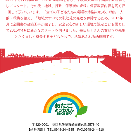
してスタート。その後、地域、行政、保護者の皆様に保育教育内容を高く評
価して頂いています。『全ての子どもたちの最善の利益のため』物的・人
的・環境を整え、『地域のすべての乳幼児の発達を保障するため』2015年1
月に全園舎の改築工事が完了し、安全安心の新しい環境で認定こども園とし
て2015年4月に新たなスタートを切りました。毎日たくさんの友だちや先生
とたくましく成長する子どもたちで、活気あふれる幼稚園です。
〒820-0001 福岡県飯塚市鯰田市の間2578-40
【幼稚園部】 TEL.0948-24-4635 FAX.0948-24-4610