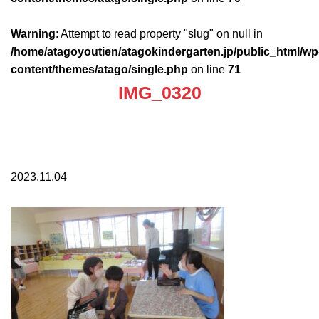
Warning
: Attempt to read property "slug" on null in
/home/atagoyoutien/atagokindergarten.jp/public_html/wp
content/themes/atago/single.php
on line
71
IMG_0320
2023.11.04