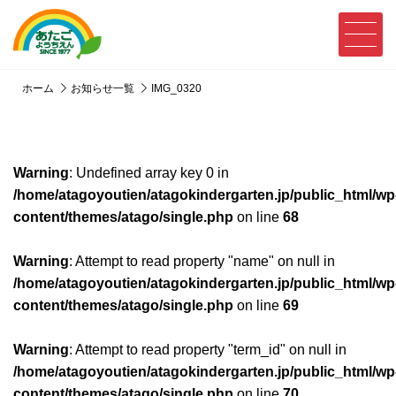
ホーム
お知らせ一覧
IMG_0320
Warning
: Undefined array key 0 in
/home/atagoyoutien/atagokindergarten.jp/public_html/wp
content/themes/atago/single.php
on line
68
Warning
: Attempt to read property "name" on null in
/home/atagoyoutien/atagokindergarten.jp/public_html/wp
content/themes/atago/single.php
on line
69
Warning
: Attempt to read property "term_id" on null in
/home/atagoyoutien/atagokindergarten.jp/public_html/wp
content/themes/atago/single.php
on line
70