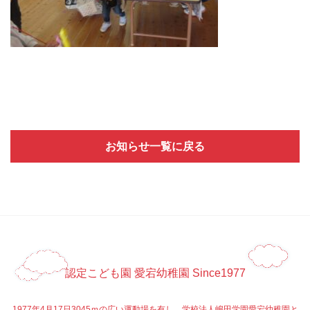
お知らせ一覧に戻る
認定こども園 愛宕幼稚園 Since1977
1977年4月17日3045ｍの広い運動場を有し、学校法人嶋田学園愛宕幼稚園と