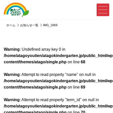
ホーム
お知らせ一覧
IMG_1869
Warning
: Undefined array key 0 in
/home/atagoyoutien/atagokindergarten.jp/public_html/wp
content/themes/atago/single.php
on line
68
Warning
: Attempt to read property "name" on null in
/home/atagoyoutien/atagokindergarten.jp/public_html/wp
content/themes/atago/single.php
on line
69
Warning
: Attempt to read property "term_id" on null in
/home/atagoyoutien/atagokindergarten.jp/public_html/wp
content/themes/atago/single.php
on line
70