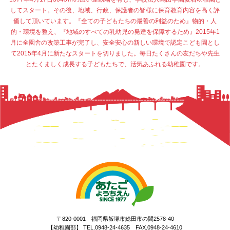
してスタート。その後、地域、行政、保護者の皆様に保育教育内容を高く評
価して頂いています。『全ての子どもたちの最善の利益のため』物的・人
的・環境を整え、『地域のすべての乳幼児の発達を保障するため』2015年1
月に全園舎の改築工事が完了し、安全安心の新しい環境で認定こども園とし
て2015年4月に新たなスタートを切りました。毎日たくさんの友だちや先生
とたくましく成長する子どもたちで、活気あふれる幼稚園です。
〒820-0001 福岡県飯塚市鯰田市の間2578-40
【幼稚園部】 TEL.0948-24-4635 FAX.0948-24-4610