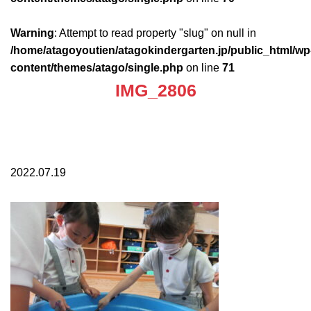
Warning
: Attempt to read property "slug" on null in
/home/atagoyoutien/atagokindergarten.jp/public_html/wp
content/themes/atago/single.php
on line
71
IMG_2806
2022.07.19