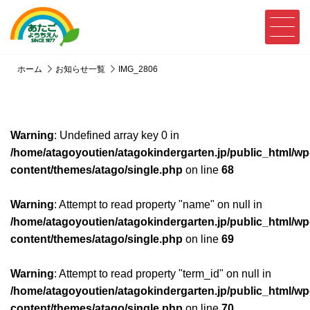
ホーム
お知らせ一覧
IMG_2806
Warning
: Undefined array key 0 in
/home/atagoyoutien/atagokindergarten.jp/public_html/wp
content/themes/atago/single.php
on line
68
Warning
: Attempt to read property "name" on null in
/home/atagoyoutien/atagokindergarten.jp/public_html/wp
content/themes/atago/single.php
on line
69
Warning
: Attempt to read property "term_id" on null in
/home/atagoyoutien/atagokindergarten.jp/public_html/wp
content/themes/atago/single.php
on line
70