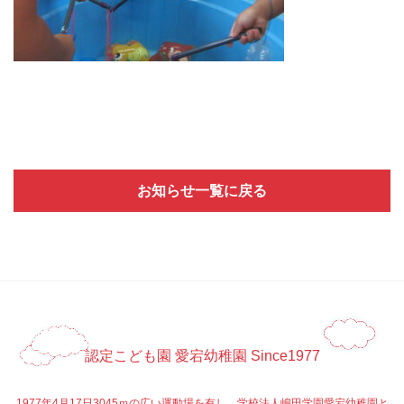
お知らせ一覧に戻る
認定こども園 愛宕幼稚園 Since1977
1977年4月17日3045ｍの広い運動場を有し、学校法人嶋田学園愛宕幼稚園と