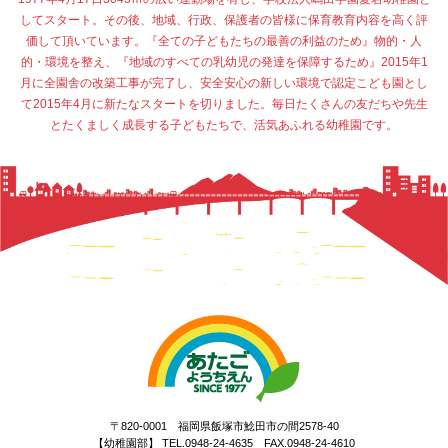
してスタート。その後、地域、行政、保護者の皆様に保育教育内容を高く評
価して頂いています。『全ての子どもたちの最善の利益のため』物的・人
的・環境を整え、『地域のすべての乳幼児の発達を保障するため』2015年1
月に全園舎の改築工事が完了し、安全安心の新しい環境で認定こども園とし
て2015年4月に新たなスタートを切りました。毎日たくさんの友だちや先生
とたくましく成長する子どもたちで、活気あふれる幼稚園です。
〒820-0001 福岡県飯塚市鯰田市の間2578-40
【幼稚園部】 TEL.0948-24-4635 FAX.0948-24-4610