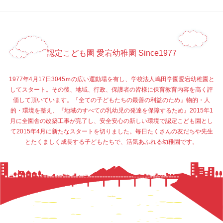
認定こども園 愛宕幼稚園 Since1977
1977年4月17日3045ｍの広い運動場を有し、学校法人嶋田学園愛宕幼稚園と
してスタート。その後、地域、行政、保護者の皆様に保育教育内容を高く評
価して頂いています。『全ての子どもたちの最善の利益のため』物的・人
的・環境を整え、『地域のすべての乳幼児の発達を保障するため』2015年1
月に全園舎の改築工事が完了し、安全安心の新しい環境で認定こども園とし
て2015年4月に新たなスタートを切りました。毎日たくさんの友だちや先生
とたくましく成長する子どもたちで、活気あふれる幼稚園です。