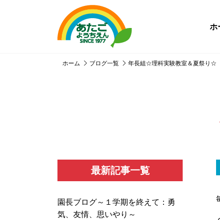
ホ
ホーム
ブログ一覧
年長組☆理科実験教室＆夏祭り☆
最新記事一覧
園長ブログ～１学期を終えて：勇
気、友情、思いやり～