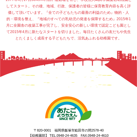
してスタート。その後、地域、行政、保護者の皆様に保育教育内容を高く評
価して頂いています。『全ての子どもたちの最善の利益のため』物的・人
的・環境を整え、『地域のすべての乳幼児の発達を保障するため』2015年1
月に全園舎の改築工事が完了し、安全安心の新しい環境で認定こども園とし
て2015年4月に新たなスタートを切りました。毎日たくさんの友だちや先生
とたくましく成長する子どもたちで、活気あふれる幼稚園です。
〒820-0001 福岡県飯塚市鯰田市の間2578-40
【幼稚園部】 TEL.0948-24-4635 FAX.0948-24-4610