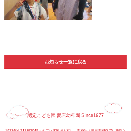
お知らせ一覧に戻る
認定こども園 愛宕幼稚園 Since1977
1977年4月17日3045ｍの広い運動場を有し、学校法人嶋田学園愛宕幼稚園と