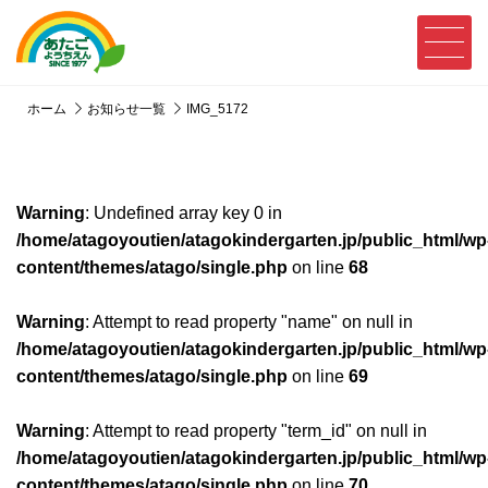
ホーム
お知らせ一覧
IMG_5172
Warning
: Undefined array key 0 in
/home/atagoyoutien/atagokindergarten.jp/public_html/wp
content/themes/atago/single.php
on line
68
Warning
: Attempt to read property "name" on null in
/home/atagoyoutien/atagokindergarten.jp/public_html/wp
content/themes/atago/single.php
on line
69
Warning
: Attempt to read property "term_id" on null in
/home/atagoyoutien/atagokindergarten.jp/public_html/wp
content/themes/atago/single.php
on line
70