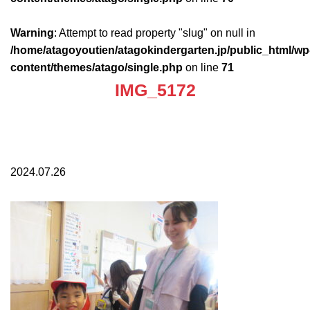
Warning
: Attempt to read property "slug" on null in
/home/atagoyoutien/atagokindergarten.jp/public_html/wp
content/themes/atago/single.php
on line
71
IMG_5172
2024.07.26