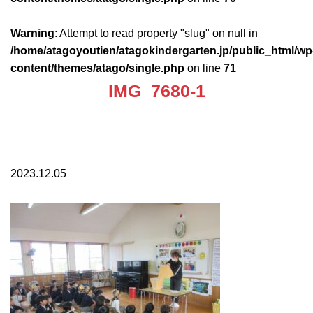
Warning
: Attempt to read property "slug" on null in
/home/atagoyoutien/atagokindergarten.jp/public_html/wp
content/themes/atago/single.php
on line
71
IMG_7680-1
2023.12.05