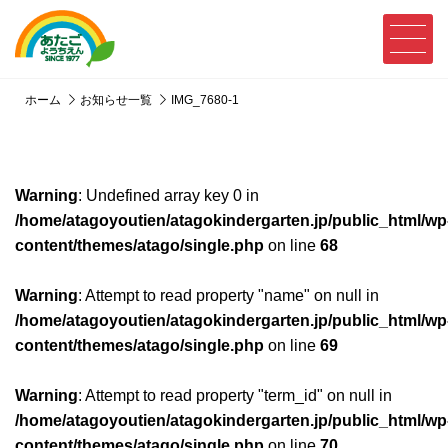
ホーム
お知らせ一覧
IMG_7680-1
Warning
: Undefined array key 0 in
/home/atagoyoutien/atagokindergarten.jp/public_html/wp
content/themes/atago/single.php
on line
68
Warning
: Attempt to read property "name" on null in
/home/atagoyoutien/atagokindergarten.jp/public_html/wp
content/themes/atago/single.php
on line
69
Warning
: Attempt to read property "term_id" on null in
/home/atagoyoutien/atagokindergarten.jp/public_html/wp
content/themes/atago/single.php
on line
70