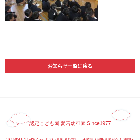
お知らせ一覧に戻る
認定こども園 愛宕幼稚園 Since1977
1977年4月17日3045ｍの広い運動場を有し、学校法人嶋田学園愛宕幼稚園と