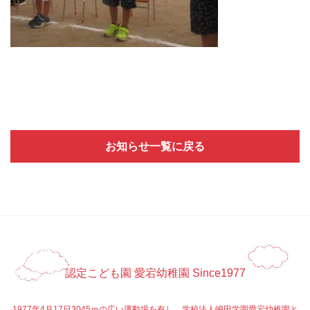
お知らせ一覧に戻る
認定こども園 愛宕幼稚園 Since1977
1977年4月17日3045ｍの広い運動場を有し、学校法人嶋田学園愛宕幼稚園と