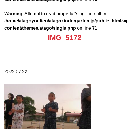
Warning
: Attempt to read property "slug" on null in
/home/atagoyoutien/atagokindergarten.jp/public_html/wp
content/themes/atago/single.php
on line
71
IMG_5172
2022.07.22