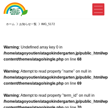
ホーム
お知らせ一覧
IMG_5172
Warning
: Undefined array key 0 in
/home/atagoyoutien/atagokindergarten.jp/public_html/wp
content/themes/atago/single.php
on line
68
Warning
: Attempt to read property "name" on null in
/home/atagoyoutien/atagokindergarten.jp/public_html/wp
content/themes/atago/single.php
on line
69
Warning
: Attempt to read property "term_id" on null in
/home/atagoyoutien/atagokindergarten.jp/public_html/wp
content/themes/atago/single.php
on line
70