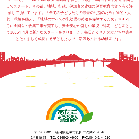
してスタート。その後、地域、行政、保護者の皆様に保育教育内容を高く評
価して頂いています。『全ての子どもたちの最善の利益のため』物的・人
的・環境を整え、『地域のすべての乳幼児の発達を保障するため』2015年1
月に全園舎の改築工事が完了し、安全安心の新しい環境で認定こども園とし
て2015年4月に新たなスタートを切りました。毎日たくさんの友だちや先生
とたくましく成長する子どもたちで、活気あふれる幼稚園です。
〒820-0001 福岡県飯塚市鯰田市の間2578-40
【幼稚園部】 TEL.0948-24-4635 FAX.0948-24-4610