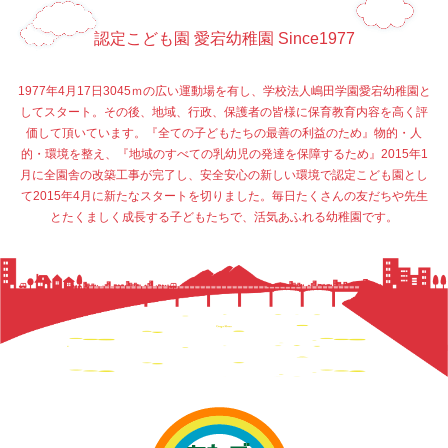
認定こども園 愛宕幼稚園 Since1977
1977年4月17日3045ｍの広い運動場を有し、学校法人嶋田学園愛宕幼稚園と
してスタート。その後、地域、行政、保護者の皆様に保育教育内容を高く評
価して頂いています。『全ての子どもたちの最善の利益のため』物的・人
的・環境を整え、『地域のすべての乳幼児の発達を保障するため』2015年1
月に全園舎の改築工事が完了し、安全安心の新しい環境で認定こども園とし
て2015年4月に新たなスタートを切りました。毎日たくさんの友だちや先生
とたくましく成長する子どもたちで、活気あふれる幼稚園です。