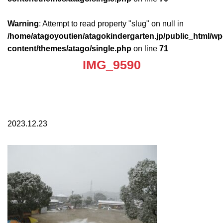
Warning
: Attempt to read property "slug" on null in
/home/atagoyoutien/atagokindergarten.jp/public_html/wp
content/themes/atago/single.php
on line
71
IMG_9590
2023.12.23