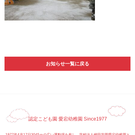
お知らせ一覧に戻る
認定こども園 愛宕幼稚園 Since1977
1977年4月17日3045ｍの広い運動場を有し、学校法人嶋田学園愛宕幼稚園と