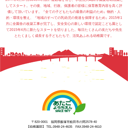
してスタート。その後、地域、行政、保護者の皆様に保育教育内容を高く評
価して頂いています。『全ての子どもたちの最善の利益のため』物的・人
的・環境を整え、『地域のすべての乳幼児の発達を保障するため』2015年1
月に全園舎の改築工事が完了し、安全安心の新しい環境で認定こども園とし
て2015年4月に新たなスタートを切りました。毎日たくさんの友だちや先生
とたくましく成長する子どもたちで、活気あふれる幼稚園です。
〒820-0001 福岡県飯塚市鯰田市の間2578-40
【幼稚園部】 TEL.0948-24-4635 FAX.0948-24-4610