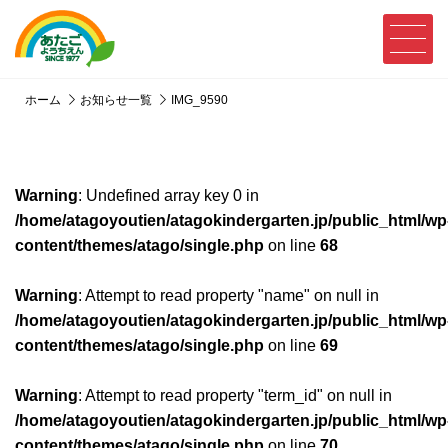
ホーム
お知らせ一覧
IMG_9590
Warning
: Undefined array key 0 in
/home/atagoyoutien/atagokindergarten.jp/public_html/wp
content/themes/atago/single.php
on line
68
Warning
: Attempt to read property "name" on null in
/home/atagoyoutien/atagokindergarten.jp/public_html/wp
content/themes/atago/single.php
on line
69
Warning
: Attempt to read property "term_id" on null in
/home/atagoyoutien/atagokindergarten.jp/public_html/wp
content/themes/atago/single.php
on line
70