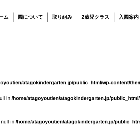
ーム
園について
取り組み
2歳児クラス
入園案内
oyoutien/atagokindergarten.jp/public_html/wp-content/the
ull in
/home/atagoyoutien/atagokindergarten.jp/public_html
 null in
/home/atagoyoutien/atagokindergarten.jp/public_ht