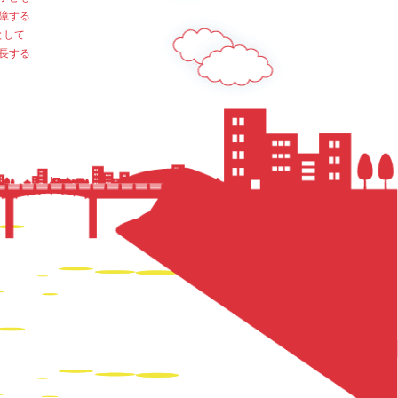
障する
として
長する