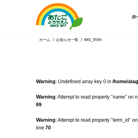
ホ
ホーム
お知らせ一覧
IMG_9594
Warning
: Undefined array key 0 in
/home/atag
Warning
: Attempt to read property "name" on n
69
Warning
: Attempt to read property "term_id" on
line
70