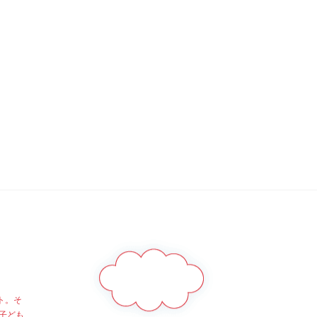
ト。そ
子ども