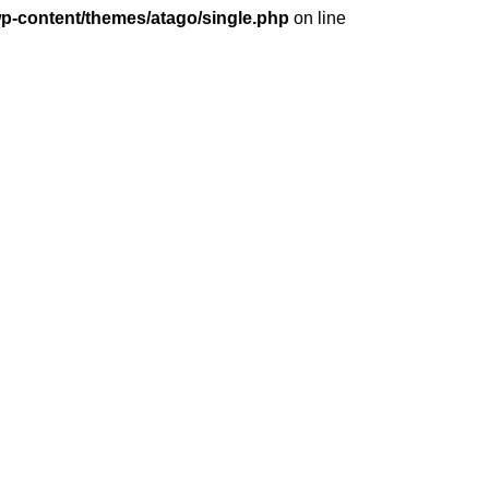
wp-content/themes/atago/single.php
on line