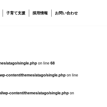
子育て支援
採用情報
お問い合わせ
mes/atago/single.php
on line
68
/wp-content/themes/atago/single.php
on line
ml/wp-content/themes/atago/single.php
on