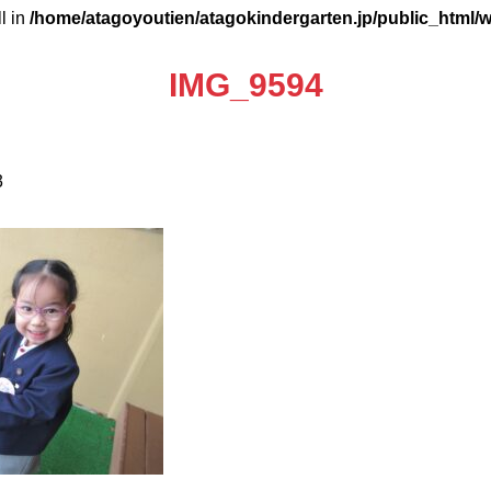
ll in
/home/atagoyoutien/atagokindergarten.jp/public_html/
IMG_9594
3