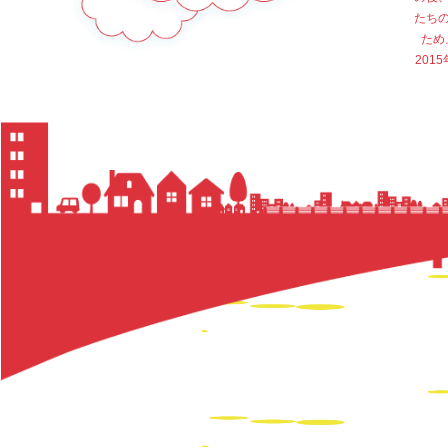
たち
ため
20