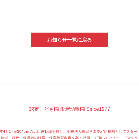
お知らせ一覧に戻る
認定こども園 愛宕幼稚園 Since1977
77年4月17日3045ｍの広い運動場を有し、学校法人嶋田学園愛宕幼稚園としてスター
、地域、行政、保護者の皆様に保育教育内容を高く評価して頂いています。『全ての